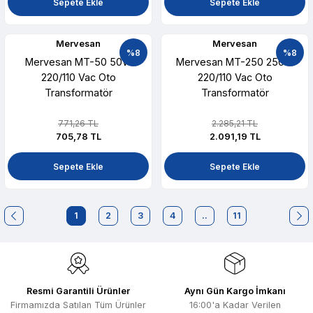
Sepete Ekle
Sepete Ekle
Mervesan
Mervesan
%8
%8
Mervesan MT-50 50W
Mervesan MT-250 250W
220/110 Vac Oto
220/110 Vac Oto
Transformatör
Transformatör
771,26 TL
2.285,21 TL
705,78 TL
2.091,19 TL
Sepete Ekle
Sepete Ekle
1
2
3
4
..
11
Resmi Garantili Ürünler
Aynı Gün Kargo İmkanı
Firmamızda Satılan Tüm Ürünler
16:00'a Kadar Verilen