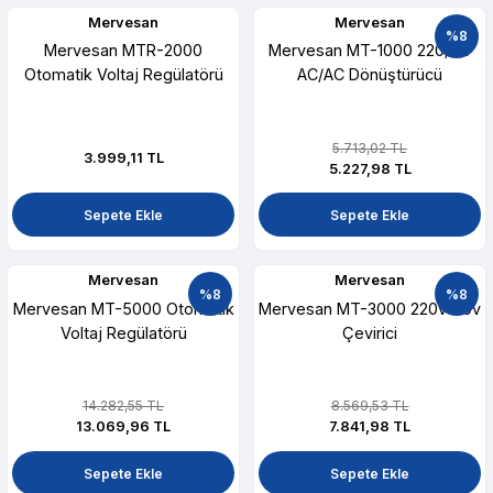
Mervesan
Mervesan
%8
Mervesan MTR-2000
Mervesan MT-1000 220/110
Otomatik Voltaj Regülatörü
AC/AC Dönüştürücü
5.713,02 TL
3.999,11 TL
5.227,98 TL
Sepete Ekle
Sepete Ekle
Mervesan
Mervesan
%8
%8
Mervesan MT-5000 Otomatik
Mervesan MT-3000 220v 110v
Voltaj Regülatörü
Çevirici
14.282,55 TL
8.569,53 TL
13.069,96 TL
7.841,98 TL
Sepete Ekle
Sepete Ekle