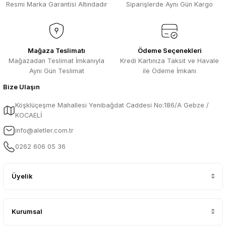
Resmi Marka Garantisi Altındadır
Siparişlerde Aynı Gün Kargo
Mağaza Teslimatı
Ödeme Seçenekleri
Mağazadan Teslimat İmkanıyla
Kredi Kartınıza Taksit ve Havale
Aynı Gün Teslimat
ile Ödeme İmkanı
Bize Ulaşın
Köşklüçeşme Mahallesi Yenibağdat Caddesi No:186/A Gebze /
KOCAELİ
info@aletler.com.tr
0262 606 05 36
Üyelik
Kurumsal