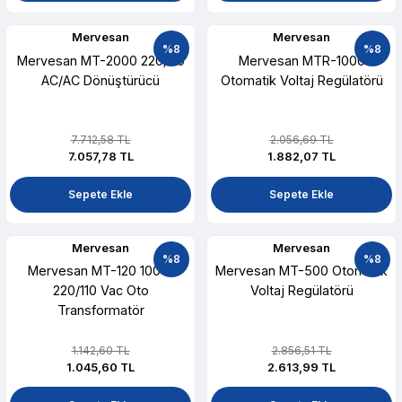
Mervesan
Mervesan
%8
%8
Mervesan MT-2000 220/110
Mervesan MTR-1000
AC/AC Dönüştürücü
Otomatik Voltaj Regülatörü
7.712,58 TL
2.056,69 TL
7.057,78 TL
1.882,07 TL
Sepete Ekle
Sepete Ekle
Mervesan
Mervesan
%8
%8
Mervesan MT-120 100W
Mervesan MT-500 Otomatik
220/110 Vac Oto
Voltaj Regülatörü
Transformatör
1.142,60 TL
2.856,51 TL
1.045,60 TL
2.613,99 TL