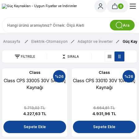
0
Ara
Anasayfa
Elektrik-Otomasyon
Adaptör ve İnverter
Güç Kayn
FİLTRELE
SIRALA
Class
Class
%26
%26
Class CPS 33005 30V 5A Güç
Class CPS 33010 30V 10A Güç
Kaynağı
Kaynağı
5.713,02 TL
6.664,81 TL
4.227,63 TL
4.931,96 TL
Sepete Ekle
Sepete Ekle