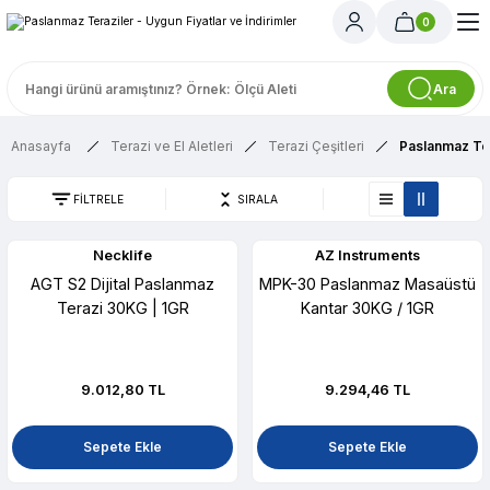
0
Ara
Anasayfa
Terazi ve El Aletleri
Terazi Çeşitleri
Paslanmaz Ter
FİLTRELE
SIRALA
Necklife
AZ Instruments
AGT S2 Dijital Paslanmaz
MPK-30 Paslanmaz Masaüstü
Terazi 30KG | 1GR
Kantar 30KG / 1GR
9.012,80 TL
9.294,46 TL
Sepete Ekle
Sepete Ekle