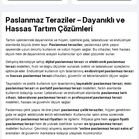
Paslanmaz Teraziler – Dayanıklı ve
Hassas Tartım Çözümleri
Tartım işlemlerinde dayanıklılık ve hijyen, özellikle gıda, laboratuvar ve endüstriyel
alanlarda büyük önem taşır.
Paslanmaz teraziler
, paslanmaz çelik yapısı
sayesinde uzun ömürlü kullanım ve üstün hijyen sağlar. Bu cihazlar, hem hassas
ölçüm hem de dayanıklılık arayan kullanıcılar için ideal çözümler sunar.
Gelişmiş teknolojiye sahip
dijital paslanmaz terazi
ve
elektronik paslanmaz
terazi
modelleri, hızlı ve doğru ölçümler sunarak üretim ve laboratuvar süreçlerini
optimize eder. Endüstriyel kullanım için tasarlanmış
endüstriyel paslanmaz terazi
ve
hassas paslanmaz terazi
cihazları, güvenilir ve tekrarlanabilir ölçüm sağlar.
Taşınabilir ve pratik kullanım için tasarlanmış
taşınabilir paslanmaz terazi
,
mini
paslanmaz terazi
ve
portatif paslanmaz terazi
modelleri, farklı alanlarda
kullanım kolaylığı sunar. Laboratuvar ve endüstriyel alanlarda
paslanmaz tartı
cihazı
,
laboratuvar paslanmaz terazi
ve
profesyonel paslanmaz terazi
modelleri, hassas ve güvenilir ölçüm sağlar.
Paslanmaz çelik yapısı ile öne çıkan
paslanmaz çelik teraziler
, hijyen gerektiren
gıda ve sağlık sektöründe tercih edilmektedir. Kullanıcılar satın alma sürecinde
genellikle
paslanmaz terazi fiyatları
ile ilgilenir. İhtiyaca göre hem
uygun fiyatlı
paslanmaz terazi
hem de yüksek özellikler sunan
en iyi paslanmaz terazi
modelleri bulunur. Çevrimiçi alışveriş sayesinde “
online paslanmaz terazi satın al
”
aramaları ile güvenilir markalara kolayca ulaşmak mümkündür.