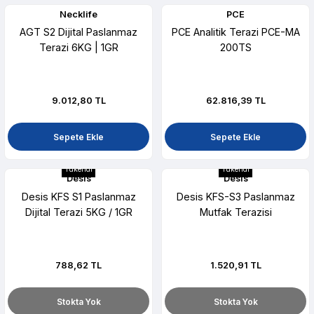
Necklife
PCE
AGT S2 Dijital Paslanmaz
PCE Analitik Terazi PCE-MA
Terazi 6KG | 1GR
200TS
9.012,80 TL
62.816,39 TL
Sepete Ekle
Sepete Ekle
Tükendi
Tükendi
Desis
Desis
Desis KFS S1 Paslanmaz
Desis KFS-S3 Paslanmaz
Dijital Terazi 5KG / 1GR
Mutfak Terazisi
788,62 TL
1.520,91 TL
Stokta Yok
Stokta Yok