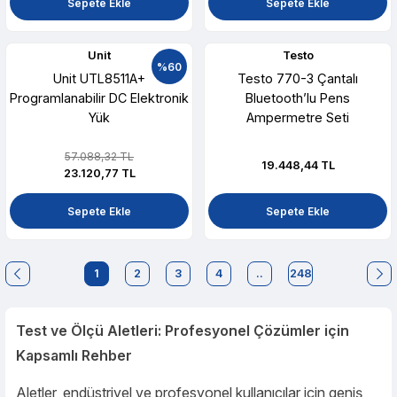
Sepete Ekle
Sepete Ekle
Unit
Testo
%60
Unit UTL8511A+
Testo 770-3 Çantalı
Programlanabilir DC Elektronik
Bluetooth’lu Pens
Yük
Ampermetre Seti
57.088,32 TL
19.448,44 TL
23.120,77 TL
Sepete Ekle
Sepete Ekle
1
2
3
4
..
248
Test ve Ölçü Aletleri: Profesyonel Çözümler için
Kapsamlı Rehber
Aletler, endüstriyel ve profesyonel kullanıcılar için geniş