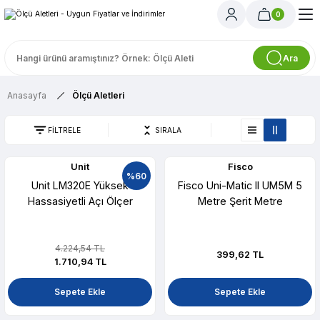
0
Ara
Anasayfa
Ölçü Aletleri
FİLTRELE
SIRALA
Unit
Fisco
%60
Unit LM320E Yüksek
Fisco Uni-Matic II UM5M 5
Hassasiyetli Açı Ölçer
Metre Şerit Metre
4.224,54 TL
399,62 TL
1.710,94 TL
Sepete Ekle
Sepete Ekle