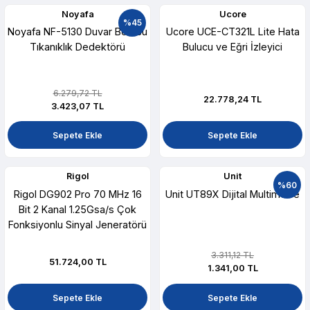
Noyafa
Ucore
%45
Noyafa NF-5130 Duvar Borusu
Ucore UCE-CT321L Lite Hata
Tıkanıklık Dedektörü
Bulucu ve Eğri İzleyici
6.279,72 TL
22.778,24 TL
3.423,07 TL
Sepete Ekle
Sepete Ekle
Rigol
Unit
%60
Rigol DG902 Pro 70 MHz 16
Unit UT89X Dijital Multimetre
Bit 2 Kanal 1.25Gsa/s Çok
Fonksiyonlu Sinyal Jeneratörü
3.311,12 TL
51.724,00 TL
1.341,00 TL
Sepete Ekle
Sepete Ekle