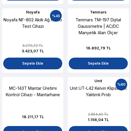
Noyafa
Tenmars
%45
Noyafa NF-802 Akıllı Ağ Kablo
Tenmars TM-197 Dijital
Test Cihazı
Gaussmetre | AC/DC
Manyetik Alan Ölçer
6.279,72 TL
16.892,79 TL
3.423,07 TL
Sepete Ekle
Sepete Ekle
Unit
%60
MC-143T Mantar Üretimi
Unit UT-L42 Kelvin Klipsli Çift
Kontrol Cihazı - Mantarhane
Yalıtımlı Prob
2.854,42 TL
18.211,17 TL
1.156,04 TL