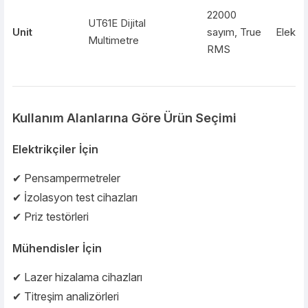
22000
UT61E Dijital
Unit
sayım, True
Elektri
Multimetre
RMS
117 Elektrikçi
Voltaj
Fluke
Endüst
Multimetresi
detektörlü
Kullanım Alanlarına Göre Ürün Seçimi
4
Testo
435 Anemometre
parametre
HVAC s
Elektrikçiler İçin
ölçüm
✔ Pensampermetreler
✔ İzolasyon test cihazları
✔ Priz testörleri
Mühendisler İçin
✔ Lazer hizalama cihazları
✔ Titreşim analizörleri