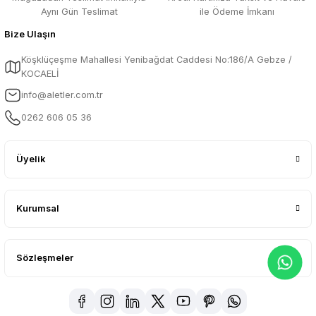
Aynı Gün Teslimat
ile Ödeme İmkanı
Bize Ulaşın
Köşklüçeşme Mahallesi Yenibağdat Caddesi No:186/A Gebze /
KOCAELİ
info@aletler.com.tr
0262 606 05 36
Üyelik
Kurumsal
Sözleşmeler