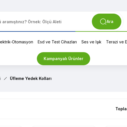
Ara
lektrik-Otomasyon
Esd ve Test Cihazları
Ses ve Işık
Terazi ve El
Kampanyalı Ürünler
i
Üfleme Yedek Kolları
Topla