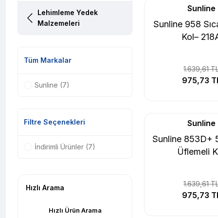
Sunline
Lehimleme Yedek
Malzemeleri
Sunline 958 Sı
Kol– 218
Tüm Markalar
1.639,61 T
975,73 T
Sunline (7)
Filtre Seçenekleri
Sunline
Sunline 853D+ 
İndirimli Ürünler (7)
Üflemeli K
1.639,61 T
Hızlı Arama
975,73 T
Hızlı Ürün Arama