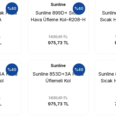
Sunline
%40
%40
cak Hava
Sunline 899D+ Sıcak
Sunli
A
Hava Üfleme Kol–R208-H
Sıcak 
L
1.639,61 TL
L
975,73 TL
Sunline
%40
%40
5A Hava
Sunline 853D+3A Hava
Sunline
ol
Üflemeli Kol
Sıcak 
L
1.639,61 TL
L
975,73 TL