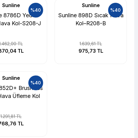
Sunline
Sunline
%40
%40
ne 8786D Yedek
Sunline 898D Sıcak Hava
Hava Kol-S208-J
Kol–R208-B
1.462,00 TL
1.639,61 TL
870,04 TL
975,73 TL
Sunline
%40
 852D+ Brushless
Hava Üfleme Kol
1.291,81 TL
768,76 TL