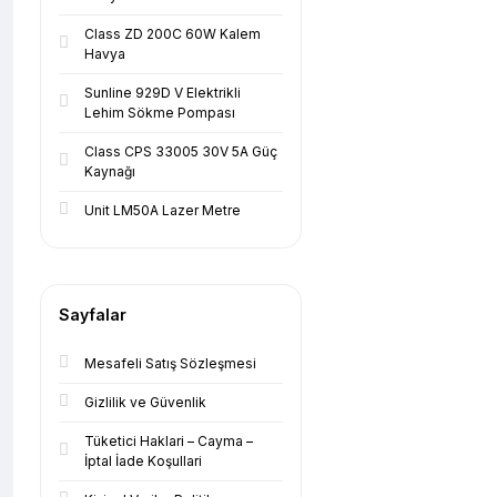
Class ZD 200C 60W Kalem
Havya
Sunline 929D V Elektrikli
Lehim Sökme Pompası
Class CPS 33005 30V 5A Güç
Kaynağı
Unit LM50A Lazer Metre
Sayfalar
Mesafeli Satış Sözleşmesi
Gizlilik ve Güvenlik
Tüketici Haklari – Cayma –
İptal İade Koşullari