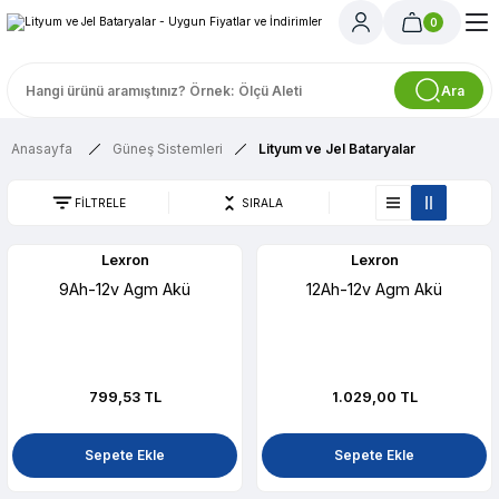
0
Ara
Anasayfa
Güneş Sistemleri
Lityum ve Jel Bataryalar
FİLTRELE
SIRALA
Lexron
Lexron
9Ah-12v Agm Akü
12Ah-12v Agm Akü
799,53 TL
1.029,00 TL
Sepete Ekle
Sepete Ekle