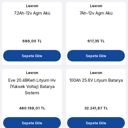
Lexron
Lexron
7.2Ah-12v Agm Akü
7Ah-12v Agm Akü
686,00 TL
617,35 TL
Sepete Ekle
Sepete Ekle
Lexron
Lexron
Eve 20.48Kwh Lityum Hv
100Ah 25.6V Lityum Batarya
(Yüksek Voltaj) Batarya
Sistemi
480.198,01 TL
32.241,87 TL
Sepete Ekle
Sepete Ekle