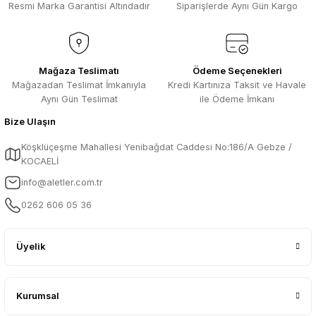
Resmi Marka Garantisi Altındadır
Siparişlerde Aynı Gün Kargo
Mağaza Teslimatı
Ödeme Seçenekleri
Mağazadan Teslimat İmkanıyla
Kredi Kartınıza Taksit ve Havale
Aynı Gün Teslimat
ile Ödeme İmkanı
Bize Ulaşın
Köşklüçeşme Mahallesi Yenibağdat Caddesi No:186/A Gebze /
KOCAELİ
info@aletler.com.tr
0262 606 05 36
Üyelik
Kurumsal