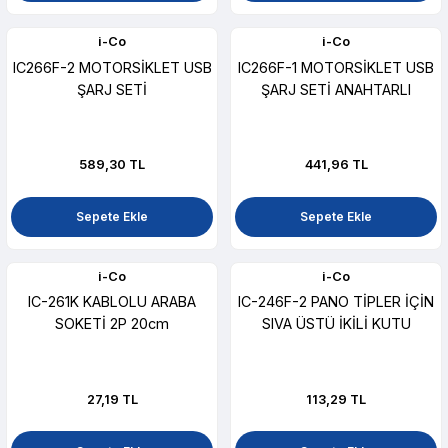
i-Co
i-Co
IC266F-2 MOTORSİKLET USB
IC266F-1 MOTORSİKLET USB
ŞARJ SETİ
ŞARJ SETİ ANAHTARLI
589,30 TL
441,96 TL
Sepete Ekle
Sepete Ekle
i-Co
i-Co
IC-261K KABLOLU ARABA
IC-246F-2 PANO TİPLER İÇİN
SOKETİ 2P 20cm
SIVA ÜSTÜ İKİLİ KUTU
27,19 TL
113,29 TL