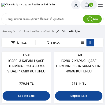
0
Ara
Anasayfa
Anahtar-Buton-Switch
Otomotiv İçin
FİLTRELE
SIRALA
i-Co
i-Co
IC280-3 KAPAKLI ŞASE
IC280-2 KAPAKLI ŞASE
TERMİNALI 250A 3XM4
TERMİNALI 150A 6XM4 VİDALI
VİDALI 4XM10 KUTUPLU
4XM8 KUTUPLU
779,14 TL
779,14 TL
Sepete Ekle
Sepete Ekle