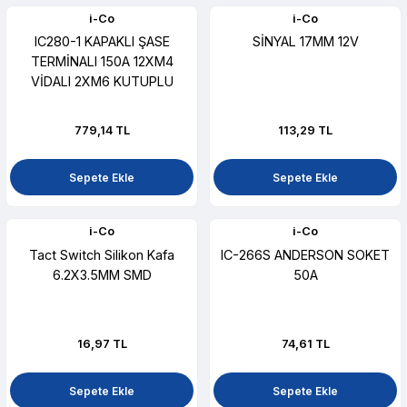
i-Co
i-Co
IC280-1 KAPAKLI ŞASE
SİNYAL 17MM 12V
TERMİNALI 150A 12XM4
VİDALI 2XM6 KUTUPLU
779,14 TL
113,29 TL
Sepete Ekle
Sepete Ekle
i-Co
i-Co
Tact Switch Silikon Kafa
IC-266S ANDERSON SOKET
6.2X3.5MM SMD
50A
16,97 TL
74,61 TL
Sepete Ekle
Sepete Ekle