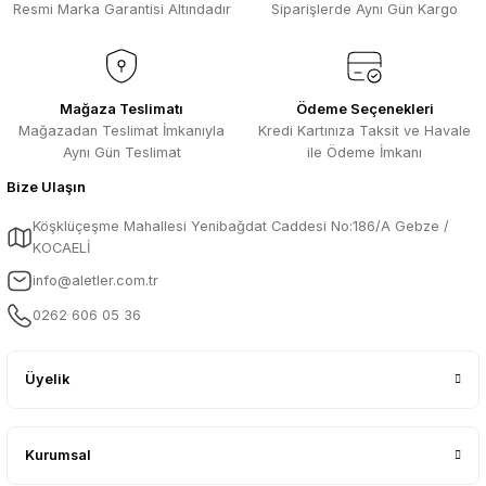
Resmi Marka Garantisi Altındadır
Siparişlerde Aynı Gün Kargo
Mağaza Teslimatı
Ödeme Seçenekleri
Mağazadan Teslimat İmkanıyla
Kredi Kartınıza Taksit ve Havale
Aynı Gün Teslimat
ile Ödeme İmkanı
Bize Ulaşın
Köşklüçeşme Mahallesi Yenibağdat Caddesi No:186/A Gebze /
KOCAELİ
info@aletler.com.tr
0262 606 05 36
Üyelik
Kurumsal