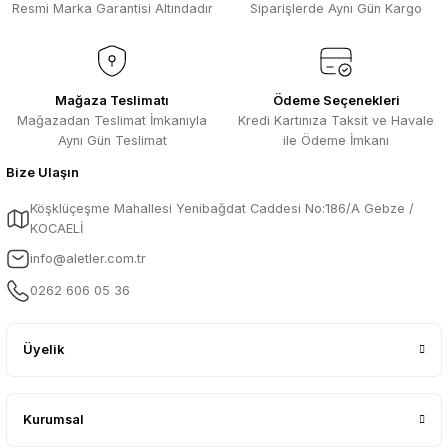
Resmi Marka Garantisi Altındadır
Siparişlerde Aynı Gün Kargo
Mağaza Teslimatı
Ödeme Seçenekleri
Mağazadan Teslimat İmkanıyla
Kredi Kartınıza Taksit ve Havale
Aynı Gün Teslimat
ile Ödeme İmkanı
Bize Ulaşın
Köşklüçeşme Mahallesi Yenibağdat Caddesi No:186/A Gebze /
KOCAELİ
info@aletler.com.tr
0262 606 05 36
Üyelik
Kurumsal