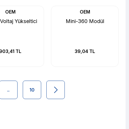
OEM
OEM
oltaj Yükseltici
Mini-360 Modül
903,41 TL
39,04 TL
..
10