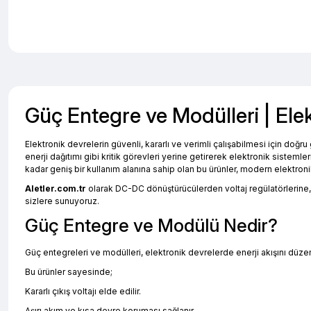
Güç Entegre ve Modülleri | Elek
Elektronik devrelerin güvenli, kararlı ve verimli çalışabilmesi için doğ
enerji dağıtımı gibi kritik görevleri yerine getirerek elektronik siste
kadar geniş bir kullanım alanına sahip olan bu ürünler, modern elektroni
Aletler.com.tr
olarak DC-DC dönüştürücülerden voltaj regülatörlerine, 
sizlere sunuyoruz.
Güç Entegre ve Modülü Nedir?
Güç entegreleri ve modülleri, elektronik devrelerde enerji akışını düzen
Bu ürünler sayesinde;
Kararlı çıkış voltajı elde edilir.
Aşırı akım ve kısa devre koruması sağlanır.