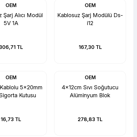
OEM
OEM
 Şarj Alıcı Modül
Kablosuz Şarj Modülü Ds-
5V 1A
i12
306,71 TL
167,30 TL
OEM
OEM
Kablolu 5x20mm
4x12cm Sıvı Soğutucu
igorta Kutusu
Alüminyum Blok
16,73 TL
278,83 TL