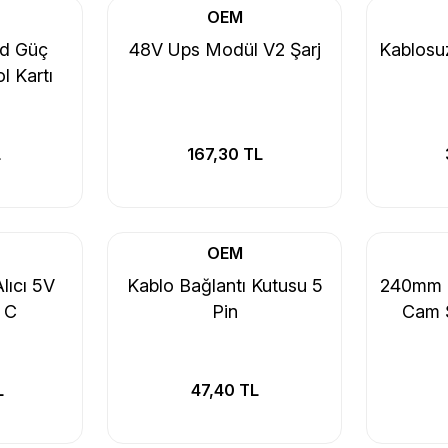
OEM
d Güç
48V Ups Modül V2 Şarj
Kablosuz
l Kartı
L
167,30 TL
OEM
lıcı 5V
Kablo Bağlantı Kutusu 5
240mm 
 C
Pin
Cam S
L
47,40 TL