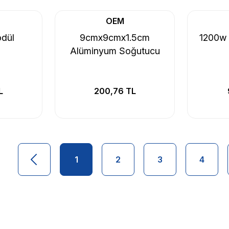
OEM
dül
9cmx9cmx1.5cm
1200w V
Alüminyum Soğutucu
L
200,76 TL
1
2
3
4