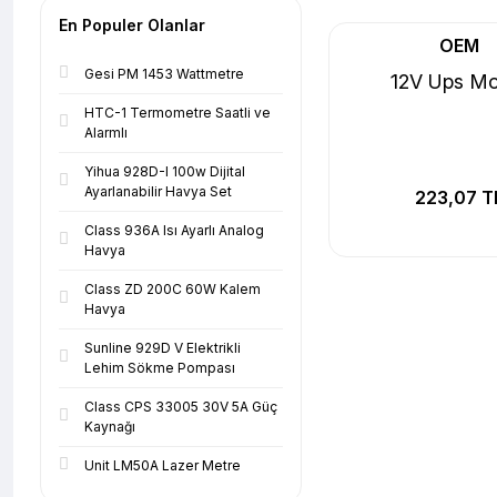
En Populer Olanlar
OEM
Gesi PM 1453 Wattmetre
12V Ups Mo
HTC-1 Termometre Saatli ve
Alarmlı
Yihua 928D-I 100w Dijital
Ayarlanabilir Havya Set
223,07 T
Class 936A Isı Ayarlı Analog
Havya
Class ZD 200C 60W Kalem
Havya
Sunline 929D V Elektrikli
Lehim Sökme Pompası
Class CPS 33005 30V 5A Güç
Kaynağı
Unit LM50A Lazer Metre