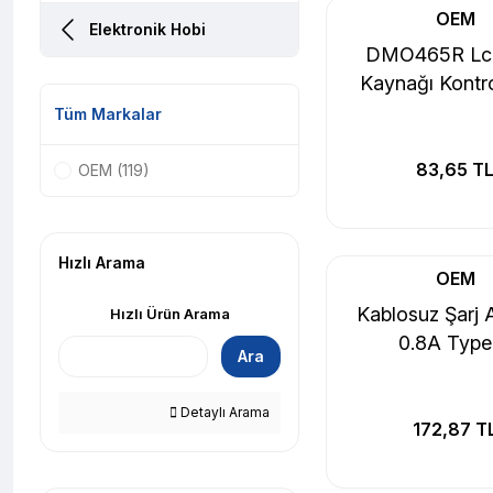
OEM
Elektronik Hobi
DMO465R Lc
Kaynağı Kontro
Tüm Markalar
83,65 T
OEM (119)
Hızlı Arama
OEM
Kablosuz Şarj A
Hızlı Ürün Arama
0.8A Type
Ara
Detaylı Arama
172,87 T