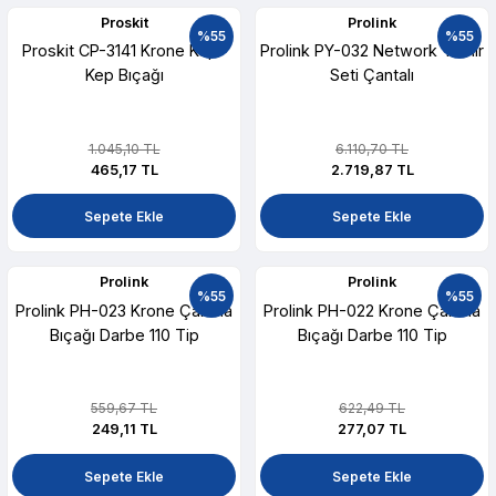
Proskit
Prolink
%55
%55
Proskit CP-3141 Krone Kep-
Prolink PY-032 Network Tamir
Kep Bıçağı
Seti Çantalı
1.045,10 TL
6.110,70 TL
465,17 TL
2.719,87 TL
Sepete Ekle
Sepete Ekle
Prolink
Prolink
%55
%55
Prolink PH-023 Krone Çakma
Prolink PH-022 Krone Çakma
Bıçağı Darbe 110 Tip
Bıçağı Darbe 110 Tip
559,67 TL
622,49 TL
249,11 TL
277,07 TL
Sepete Ekle
Sepete Ekle