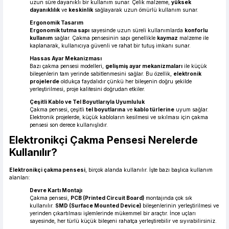
uzun süre dayanıklı bir kullanım sunar. Çelik malzeme,
yüksek
dayanıklılık
ve
keskinlik
sağlayarak uzun ömürlü kullanım sunar.
Ergonomik Tasarım
Ergonomik tutma sapı
sayesinde uzun süreli kullanımlarda
konforlu
kullanım
sağlar. Çakma pensesinin sapı genellikle
kaymaz
malzeme ile
kaplanarak, kullanıcıya güvenli ve rahat bir tutuş imkanı sunar.
Hassas Ayar Mekanizması
Bazı çakma pensesi modelleri,
gelişmiş ayar mekanizmaları
ile küçük
bileşenlerin tam yerinde sabitlenmesini sağlar. Bu özellik,
elektronik
projelerde
oldukça faydalıdır çünkü her bileşenin doğru şekilde
yerleştirilmesi, proje kalitesini doğrudan etkiler.
Çeşitli Kablo ve Tel Boyutlarıyla Uyumluluk
Çakma pensesi, çeşitli
tel boyutlarına
ve
kablo türlerine
uyum sağlar.
Elektronik projelerde, küçük kabloların kesilmesi ve sıkılması için çakma
pensesi son derece kullanışlıdır.
Elektronikçi Çakma Pensesi Nerelerde
Kullanılır?
Elektronikçi çakma pensesi
, birçok alanda kullanılır. İşte bazı başlıca kullanım
alanları:
Devre Kartı Montajı
Çakma pensesi,
PCB (Printed Circuit Board)
montajında çok sık
kullanılır.
SMD (Surface Mounted Device)
bileşenlerinin yerleştirilmesi ve
yerinden çıkartılması işlemlerinde mükemmel bir araçtır. İnce uçları
sayesinde, her türlü küçük bileşeni rahatça yerleştirebilir ve sıyırabilirsiniz.