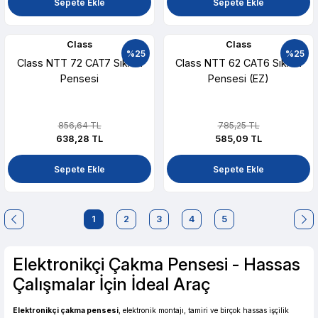
Sepete Ekle
Sepete Ekle
Class
Class
%25
%25
Class NTT 72 CAT7 Sıkma
Class NTT 62 CAT6 Sıkma
Pensesi
Pensesi (EZ)
856,64 TL
785,25 TL
638,28 TL
585,09 TL
Sepete Ekle
Sepete Ekle
1
2
3
4
5
Elektronikçi Çakma Pensesi - Hassas
Çalışmalar İçin İdeal Araç
Elektronikçi çakma pensesi
, elektronik montajı, tamiri ve birçok hassas işçilik