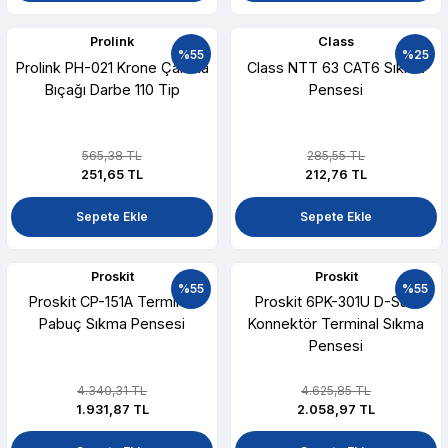
Prolink
Class
%55
%25
Prolink PH-021 Krone Çakma
Class NTT 63 CAT6 Sıkma
Bıçağı Darbe 110 Tip
Pensesi
565,38 TL
285,55 TL
251,65 TL
212,76 TL
Sepete Ekle
Sepete Ekle
Proskit
Proskit
%55
%55
Proskit CP-151A Terminal
Proskit 6PK-301U D-Sub
Pabuç Sıkma Pensesi
Konnektör Terminal Sıkma
Pensesi
4.340,31 TL
4.625,85 TL
1.931,87 TL
2.058,97 TL