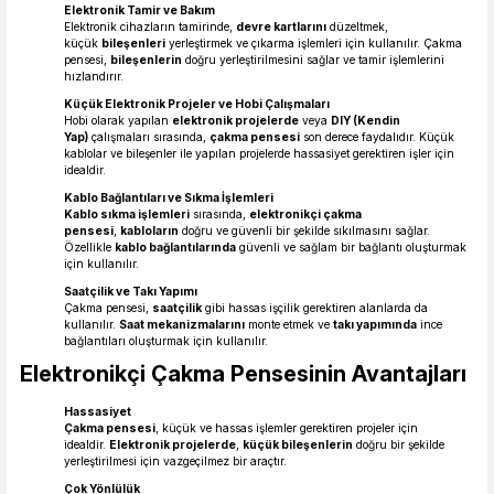
Elektronik Tamir ve Bakım
Elektronik cihazların tamirinde,
devre kartlarını
düzeltmek,
küçük
bileşenleri
yerleştirmek ve çıkarma işlemleri için kullanılır. Çakma
pensesi,
bileşenlerin
doğru yerleştirilmesini sağlar ve tamir işlemlerini
hızlandırır.
Küçük Elektronik Projeler ve Hobi Çalışmaları
Hobi olarak yapılan
elektronik projelerde
veya
DIY (Kendin
Yap)
çalışmaları sırasında,
çakma pensesi
son derece faydalıdır. Küçük
kablolar ve bileşenler ile yapılan projelerde hassasiyet gerektiren işler için
idealdir.
Kablo Bağlantıları ve Sıkma İşlemleri
Kablo sıkma işlemleri
sırasında,
elektronikçi çakma
pensesi
,
kabloların
doğru ve güvenli bir şekilde sıkılmasını sağlar.
Özellikle
kablo bağlantılarında
güvenli ve sağlam bir bağlantı oluşturmak
için kullanılır.
Saatçilik ve Takı Yapımı
Çakma pensesi,
saatçilik
gibi hassas işçilik gerektiren alanlarda da
kullanılır.
Saat mekanizmalarını
monte etmek ve
takı yapımında
ince
bağlantıları oluşturmak için kullanılır.
Elektronikçi Çakma Pensesinin Avantajları
Hassasiyet
Çakma pensesi
, küçük ve hassas işlemler gerektiren projeler için
idealdir.
Elektronik projelerde
,
küçük bileşenlerin
doğru bir şekilde
yerleştirilmesi için vazgeçilmez bir araçtır.
Çok Yönlülük