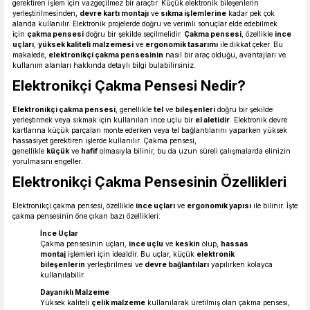
gerektiren işlem için vazgeçilmez bir araçtır. Küçük elektronik bileşenlerin
yerleştirilmesinden,
devre kartı montajı
ve
sıkma işlemlerine
kadar pek çok
alanda kullanılır. Elektronik projelerde doğru ve verimli sonuçlar elde edebilmek
için
çakma pensesi
doğru bir şekilde seçilmelidir.
Çakma pensesi
, özellikle
ince
uçları
,
yüksek kaliteli malzemesi
ve
ergonomik tasarımı
ile dikkat çeker. Bu
makalede,
elektronikçi çakma pensesinin
nasıl bir araç olduğu, avantajları ve
kullanım alanları hakkında detaylı bilgi bulabilirsiniz.
Elektronikçi Çakma Pensesi Nedir?
Elektronikçi çakma pensesi
, genellikle
tel
ve
bileşenleri
doğru bir şekilde
yerleştirmek veya sıkmak için kullanılan ince uçlu bir
el aletidir
. Elektronik devre
kartlarına küçük parçaları monte ederken veya tel bağlantılarını yaparken yüksek
hassasiyet gerektiren işlerde kullanılır. Çakma pensesi,
genellikle
küçük
ve
hafif
olmasıyla bilinir, bu da uzun süreli çalışmalarda elinizin
yorulmasını engeller.
Elektronikçi Çakma Pensesinin Özellikleri
Elektronikçi çakma pensesi, özellikle
ince uçları
ve
ergonomik yapısı
ile bilinir. İşte
çakma pensesinin öne çıkan bazı özellikleri:
İnce Uçlar
Çakma pensesinin uçları,
ince uçlu
ve
keskin
olup,
hassas
montaj
işlemleri için idealdir. Bu uçlar, küçük
elektronik
bileşenlerin
yerleştirilmesi ve
devre bağlantıları
yapılırken kolayca
kullanılabilir.
Dayanıklı Malzeme
Yüksek kaliteli
çelik malzeme
kullanılarak üretilmiş olan çakma pensesi,