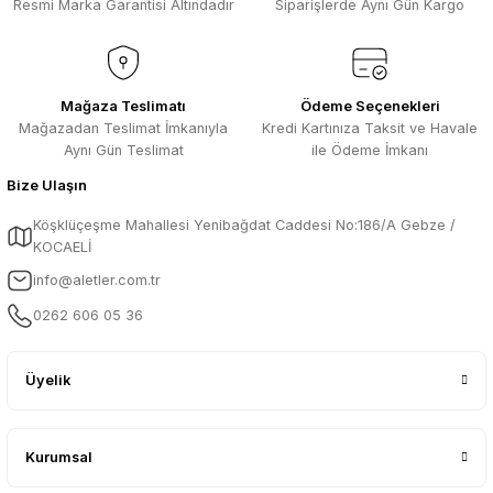
Resmi Marka Garantisi Altındadır
Siparişlerde Aynı Gün Kargo
Mağaza Teslimatı
Ödeme Seçenekleri
Mağazadan Teslimat İmkanıyla
Kredi Kartınıza Taksit ve Havale
Aynı Gün Teslimat
ile Ödeme İmkanı
Bize Ulaşın
Köşklüçeşme Mahallesi Yenibağdat Caddesi No:186/A Gebze /
KOCAELİ
info@aletler.com.tr
0262 606 05 36
Üyelik
Kurumsal