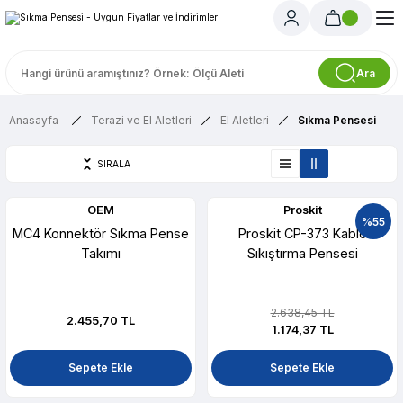
Ara
Anasayfa
Terazi ve El Aletleri
El Aletleri
Sıkma Pensesi
SIRALA
OEM
Proskit
%55
MC4 Konnektör Sıkma Pense
Proskit CP-373 Kablo
Takımı
Sıkıştırma Pensesi
2.638,45 TL
2.455,70 TL
1.174,37 TL
Sepete Ekle
Sepete Ekle