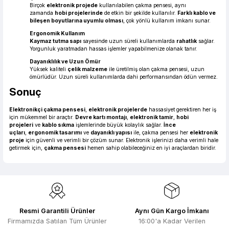
Birçok
elektronik projede
kullanılabilen çakma pensesi, aynı
zamanda
hobi projelerinde
de etkin bir şekilde kullanılır.
Farklı kablo ve
bileşen boyutlarına uyumlu olması
, çok yönlü kullanım imkanı sunar.
Ergonomik Kullanım
Kaymaz tutma sapı
sayesinde uzun süreli kullanımlarda
rahatlık
sağlar.
Yorgunluk yaratmadan hassas işlemler yapabilmenize olanak tanır.
Dayanıklılık ve Uzun Ömür
Yüksek kaliteli
çelik malzeme
ile üretilmiş olan çakma pensesi, uzun
ömürlüdür. Uzun süreli kullanımlarda dahi performansından ödün vermez.
Sonuç
Elektronikçi çakma pensesi
,
elektronik projelerde
hassasiyet gerektiren her iş
için mükemmel bir araçtır.
Devre kartı montajı
,
elektronik tamir
,
hobi
projeleri
ve
kablo sıkma
işlemlerinde büyük kolaylık sağlar.
İnce
uçları
,
ergonomik tasarımı
ve
dayanıklı yapısı
ile, çakma pensesi her
elektronik
proje
için güvenli ve verimli bir çözüm sunar. Elektronik işlerinizi daha verimli hale
getirmek için,
çakma pensesi
hemen sahip olabileceğiniz en iyi araçlardan biridir.
Resmi Garantili Ürünler
Aynı Gün Kargo İmkanı
Firmamızda Satılan Tüm Ürünler
16:00'a Kadar Verilen