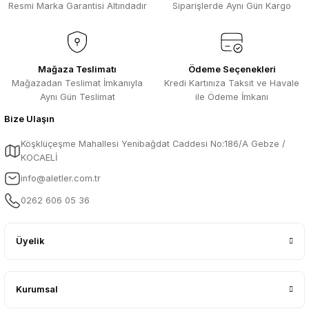
Resmi Marka Garantisi Altındadır
Siparişlerde Aynı Gün Kargo
Mağaza Teslimatı
Ödeme Seçenekleri
Mağazadan Teslimat İmkanıyla
Kredi Kartınıza Taksit ve Havale
Aynı Gün Teslimat
ile Ödeme İmkanı
Bize Ulaşın
Köşklüçeşme Mahallesi Yenibağdat Caddesi No:186/A Gebze /
KOCAELİ
info@aletler.com.tr
0262 606 05 36
Üyelik
Kurumsal