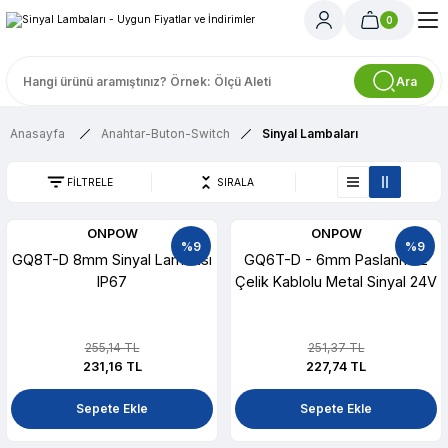
0
Ara
Anasayfa
Anahtar-Buton-Switch
Sinyal Lambaları
FİLTRELE
SIRALA
ONPOW
ONPOW
%9
%9
GQ8T-D 8mm Sinyal Lambası
GQ6T-D - 6mm Paslanmaz
IP67
Çelik Kablolu Metal Sinyal 24V
255,14 TL
251,37 TL
231,16 TL
227,74 TL
Sepete Ekle
Sepete Ekle