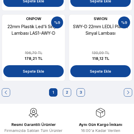
Sepete Ekle
Sepete Ekle
ONPOW
SWION
%9
%9
22mm Plastik Led'li Sinyal
SWY-D 22mm LEDLİ Plastik
Lambası LAS1-AWY-D
Sinyal Lambası
196,70 TL
130,09 TL
178,21 TL
118,12 TL
Sepete Ekle
Sepete Ekle
1
2
3
Resmi Garantili Ürünler
Aynı Gün Kargo İmkanı
Firmamızda Satılan Tüm Ürünler
16:00'a Kadar Verilen