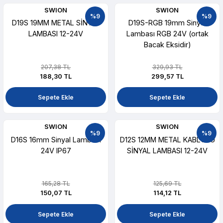
SWION
SWION
%9
%9
D19S 19MM METAL SİNYAL
D19S-RGB 19mm Sinyal
LAMBASI 12-24V
Lambası RGB 24V (ortak
Bacak Eksidir)
207,38 TL
329,93 TL
188,30 TL
299,57 TL
Sepete Ekle
Sepete Ekle
SWION
SWION
%9
%9
D16S 16mm Sinyal Lambası
D12S 12MM METAL KABLOLU
24V IP67
SİNYAL LAMBASI 12-24V
165,28 TL
125,69 TL
150,07 TL
114,12 TL
Sepete Ekle
Sepete Ekle