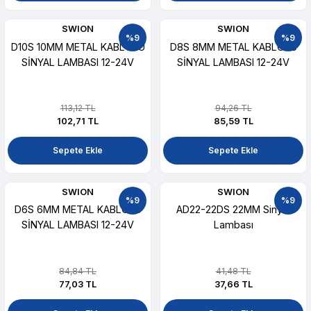
SWION
SWION
%9
%9
D10S 10MM METAL KABLOLU
D8S 8MM METAL KABLOLU
SİNYAL LAMBASI 12-24V
SİNYAL LAMBASI 12-24V
113,12 TL
94,26 TL
102,71 TL
85,59 TL
Sepete Ekle
Sepete Ekle
SWION
SWION
%9
%9
D6S 6MM METAL KABLOLU
AD22-22DS 22MM Sinyal
SİNYAL LAMBASI 12-24V
Lambası
84,84 TL
41,48 TL
77,03 TL
37,66 TL