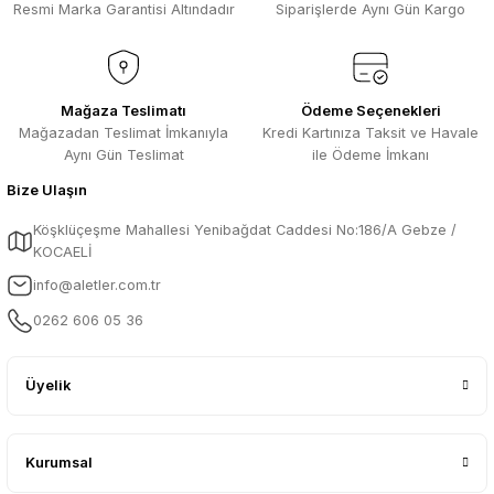
Resmi Marka Garantisi Altındadır
Siparişlerde Aynı Gün Kargo
Mağaza Teslimatı
Ödeme Seçenekleri
Mağazadan Teslimat İmkanıyla
Kredi Kartınıza Taksit ve Havale
Aynı Gün Teslimat
ile Ödeme İmkanı
Bize Ulaşın
Köşklüçeşme Mahallesi Yenibağdat Caddesi No:186/A Gebze /
KOCAELİ
info@aletler.com.tr
0262 606 05 36
Üyelik
Kurumsal