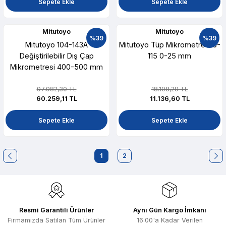
Sepete Ekle
Sepete Ekle
Mitutoyo
Mitutoyo
%39
%39
Mitutoyo 104-143A
Mitutoyo Tüp Mikrometre 115-
Değiştirilebilir Dış Çap
115 0-25 mm
Mikrometresi 400-500 mm
97.982,30 TL
18.108,29 TL
60.259,11 TL
11.136,60 TL
Sepete Ekle
Sepete Ekle
1
2
Resmi Garantili Ürünler
Aynı Gün Kargo İmkanı
Firmamızda Satılan Tüm Ürünler
16:00'a Kadar Verilen