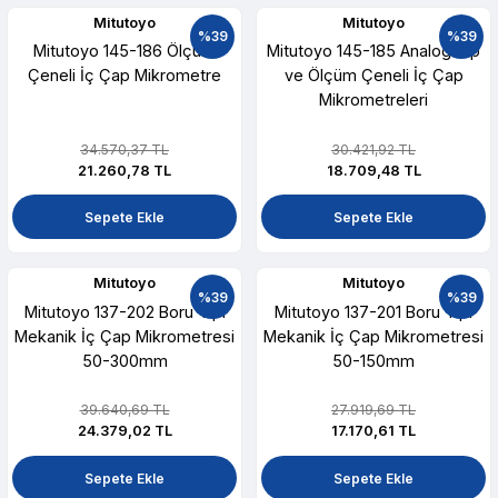
Mitutoyo
Mitutoyo
%39
%39
Mitutoyo 145-186 Ölçüm
Mitutoyo 145-185 Analog Tip
Çeneli İç Çap Mikrometre
ve Ölçüm Çeneli İç Çap
Mikrometreleri
34.570,37 TL
30.421,92 TL
21.260,78 TL
18.709,48 TL
Sepete Ekle
Sepete Ekle
Mitutoyo
Mitutoyo
%39
%39
Mitutoyo 137-202 Boru Tipi
Mitutoyo 137-201 Boru Tipi
Mekanik İç Çap Mikrometresi
Mekanik İç Çap Mikrometresi
50-300mm
50-150mm
39.640,69 TL
27.919,69 TL
24.379,02 TL
17.170,61 TL
Sepete Ekle
Sepete Ekle