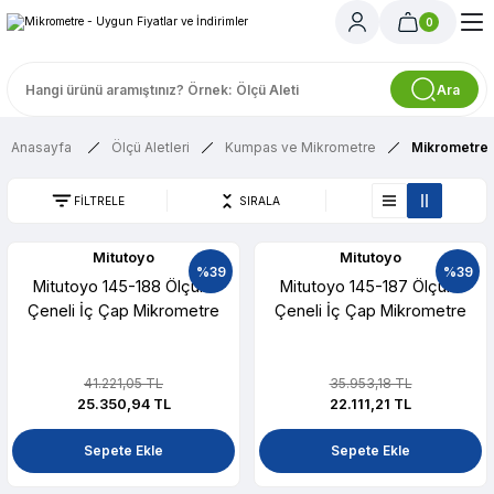
0
Ara
Anasayfa
Ölçü Aletleri
Kumpas ve Mikrometre
Mikrometrel
FİLTRELE
SIRALA
Mitutoyo
Mitutoyo
%39
%39
Mitutoyo 145-188 Ölçüm
Mitutoyo 145-187 Ölçüm
Çeneli İç Çap Mikrometre
Çeneli İç Çap Mikrometre
41.221,05 TL
35.953,18 TL
25.350,94 TL
22.111,21 TL
Sepete Ekle
Sepete Ekle