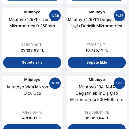
Mitutoyo
Mitutoyo
%39
%39
Mitutoyo 129-112 Derinlik
Mitutoyo 129-111 Değiştirilebilir
Mikrometresi 0-150mm
Uçlu Derinlik Mikrometresi
37.599,39 TL
27.195,36 TL
23.123,63 TL
16.725,14 TL
Sepete Ekle
Sepete Ekle
Mitutoyo
Mitutoyo
%39
%39
Mitutoyo Vida Mikrometre
Mitutoyo 104-144A
Ölçü Ucu
Değiştirilebilir Dış Çap
Mikrometresi 500-600 mm
7.835,95 TL
139.598,44 TL
4.819,11 TL
85.853,04 TL