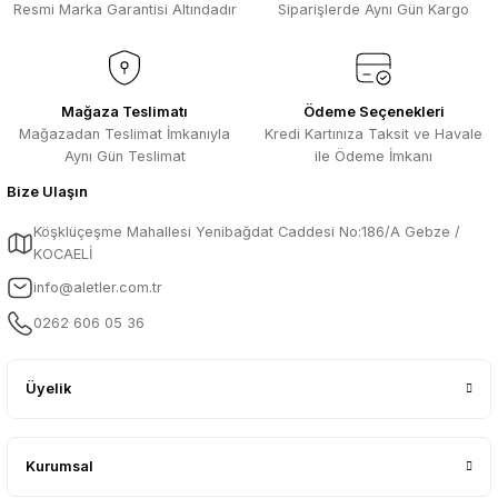
Resmi Marka Garantisi Altındadır
Siparişlerde Aynı Gün Kargo
Mağaza Teslimatı
Ödeme Seçenekleri
Mağazadan Teslimat İmkanıyla
Kredi Kartınıza Taksit ve Havale
Aynı Gün Teslimat
ile Ödeme İmkanı
Bize Ulaşın
Köşklüçeşme Mahallesi Yenibağdat Caddesi No:186/A Gebze /
KOCAELİ
info@aletler.com.tr
0262 606 05 36
Üyelik
Kurumsal