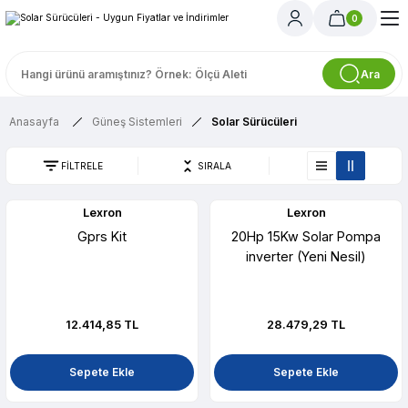
0
Ara
Anasayfa
Güneş Sistemleri
Solar Sürücüleri
FİLTRELE
SIRALA
Lexron
Lexron
Gprs Kit
20Hp 15Kw Solar Pompa
inverter (Yeni Nesil)
12.414,85 TL
28.479,29 TL
Sepete Ekle
Sepete Ekle