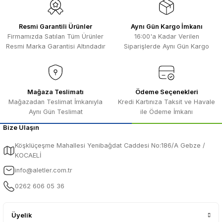
Resmi Garantili Ürünler
Aynı Gün Kargo İmkanı
Firmamızda Satılan Tüm Ürünler
16:00'a Kadar Verilen
Resmi Marka Garantisi Altındadır
Siparişlerde Aynı Gün Kargo
Mağaza Teslimatı
Ödeme Seçenekleri
Mağazadan Teslimat İmkanıyla
Kredi Kartınıza Taksit ve Havale
Aynı Gün Teslimat
ile Ödeme İmkanı
Bize Ulaşın
Köşklüçeşme Mahallesi Yenibağdat Caddesi No:186/A Gebze /
KOCAELİ
info@aletler.com.tr
0262 606 05 36
Üyelik