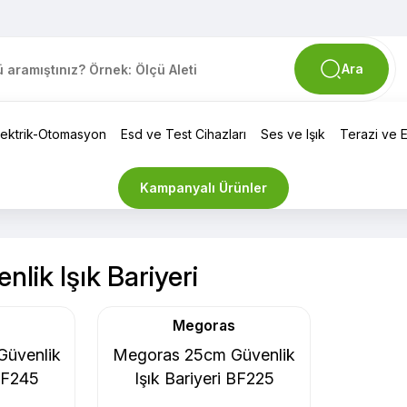
Ara
lektrik-Otomasyon
Esd ve Test Cihazları
Ses ve Işık
Terazi ve El
Kampanyalı Ürünler
lik Işık Bariyeri
Megoras
üvenlik
Megoras 25cm Güvenlik
 BF245
Işık Bariyeri BF225