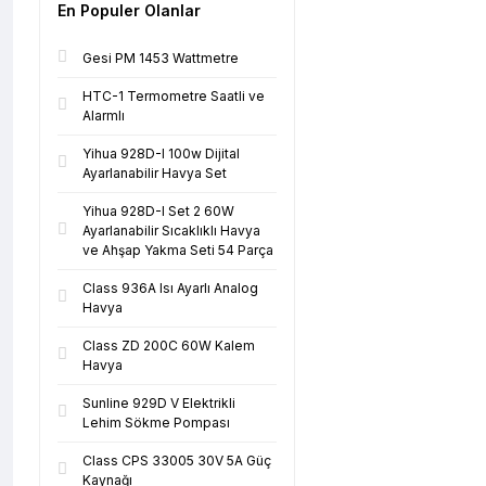
En Populer Olanlar
Gesi PM 1453 Wattmetre
HTC-1 Termometre Saatli ve
Alarmlı
Yihua 928D-I 100w Dijital
Ayarlanabilir Havya Set
Yihua 928D-I Set 2 60W
Ayarlanabilir Sıcaklıklı Havya
ve Ahşap Yakma Seti 54 Parça
Class 936A Isı Ayarlı Analog
Havya
Class ZD 200C 60W Kalem
Havya
Sunline 929D V Elektrikli
Lehim Sökme Pompası
Class CPS 33005 30V 5A Güç
Kaynağı