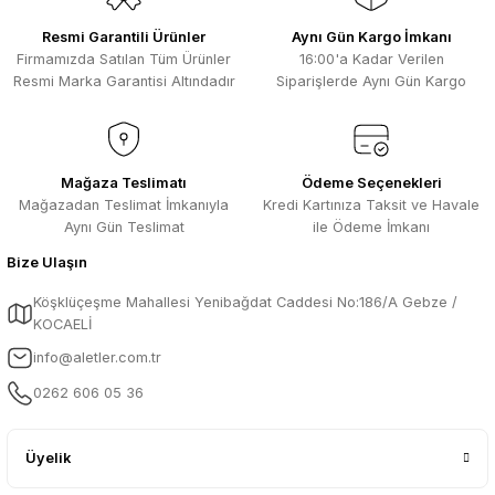
Resmi Garantili Ürünler
Aynı Gün Kargo İmkanı
Firmamızda Satılan Tüm Ürünler
16:00'a Kadar Verilen
Resmi Marka Garantisi Altındadır
Siparişlerde Aynı Gün Kargo
Mağaza Teslimatı
Ödeme Seçenekleri
Mağazadan Teslimat İmkanıyla
Kredi Kartınıza Taksit ve Havale
Aynı Gün Teslimat
ile Ödeme İmkanı
Bize Ulaşın
Köşklüçeşme Mahallesi Yenibağdat Caddesi No:186/A Gebze /
KOCAELİ
info@aletler.com.tr
0262 606 05 36
Üyelik