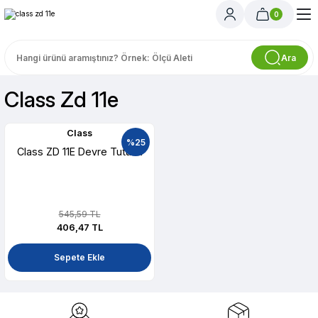
0
Ara
Class Zd 11e
Class
%25
Class ZD 11E Devre Tutucu
545,59 TL
406,47 TL
Sepete Ekle