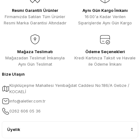
Resmi Garantili Ürünler
Aynı Gün Kargo İmkanı
Firmamızda Satılan Tüm Ürünler
16:00'a Kadar Verilen
Resmi Marka Garantisi Altındadır
Siparişlerde Aynı Gün Kargo
Mağaza Teslimatı
Ödeme Seçenekleri
Mağazadan Teslimat İmkanıyla
Kredi Kartınıza Taksit ve Havale
Aynı Gün Teslimat
ile Ödeme İmkanı
Bize Ulaşın
Köşklüçeşme Mahallesi Yenibağdat Caddesi No:186/A Gebze /
KOCAELİ
info@aletler.com.tr
0262 606 05 36
Üyelik