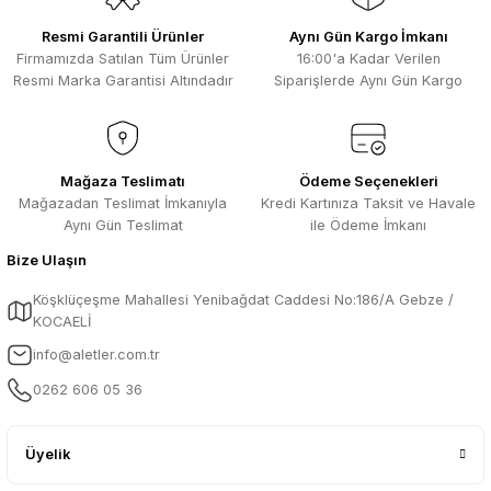
Resmi Garantili Ürünler
Aynı Gün Kargo İmkanı
Firmamızda Satılan Tüm Ürünler
16:00'a Kadar Verilen
Resmi Marka Garantisi Altındadır
Siparişlerde Aynı Gün Kargo
Mağaza Teslimatı
Ödeme Seçenekleri
Mağazadan Teslimat İmkanıyla
Kredi Kartınıza Taksit ve Havale
Aynı Gün Teslimat
ile Ödeme İmkanı
Bize Ulaşın
Köşklüçeşme Mahallesi Yenibağdat Caddesi No:186/A Gebze /
KOCAELİ
info@aletler.com.tr
0262 606 05 36
Üyelik