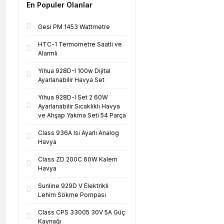
En Populer Olanlar
Gesi PM 1453 Wattmetre
HTC-1 Termometre Saatli ve
Alarmlı
Yihua 928D-I 100w Dijital
Ayarlanabilir Havya Set
Yihua 928D-I Set 2 60W
Ayarlanabilir Sıcaklıklı Havya
ve Ahşap Yakma Seti 54 Parça
Class 936A Isı Ayarlı Analog
Havya
Class ZD 200C 60W Kalem
Havya
Sunline 929D V Elektrikli
Lehim Sökme Pompası
Class CPS 33005 30V 5A Güç
Kaynağı