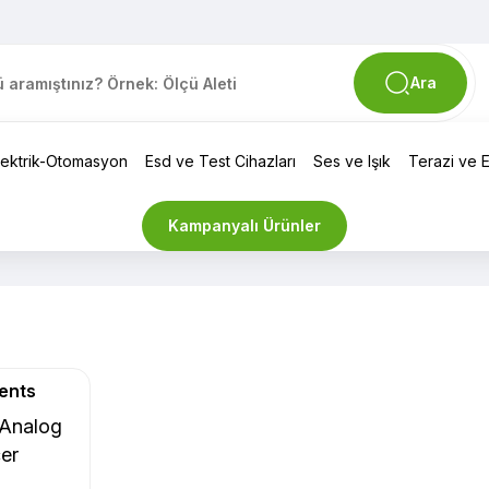
Ara
lektrik-Otomasyon
Esd ve Test Cihazları
Ses ve Işık
Terazi ve El
Kampanyalı Ürünler
ents
Analog
çer