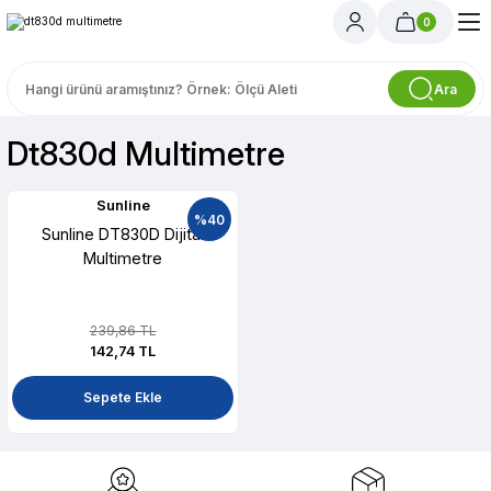
0
Ara
Dt830d Multimetre
Sunline
%40
Sunline DT830D Dijital
Multimetre
239,86 TL
142,74 TL
Sepete Ekle