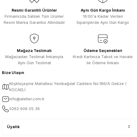
Resmi Garantili Ürünler
Aynı Gün Kargo İmkanı
Firmamızda Satılan Tüm Ürünler
16:00'a Kadar Verilen
Resmi Marka Garantisi Altındadır
Siparişlerde Aynı Gün Kargo
Mağaza Teslimatı
Ödeme Seçenekleri
Mağazadan Teslimat İmkanıyla
Kredi Kartınıza Taksit ve Havale
Aynı Gün Teslimat
ile Ödeme İmkanı
Bize Ulaşın
Köşklüçeşme Mahallesi Yenibağdat Caddesi No:186/A Gebze /
KOCAELİ
info@aletler.com.tr
0262 606 05 36
Üyelik