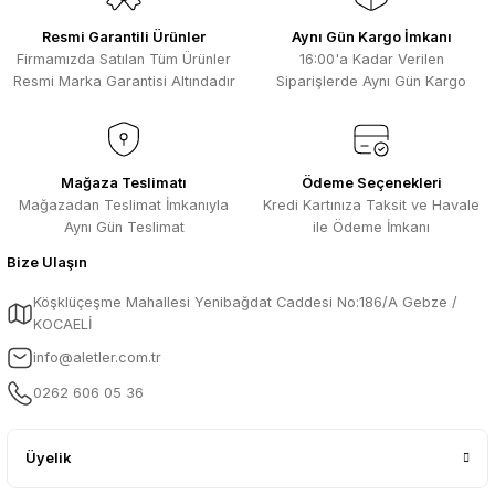
Resmi Garantili Ürünler
Aynı Gün Kargo İmkanı
Firmamızda Satılan Tüm Ürünler
16:00'a Kadar Verilen
Resmi Marka Garantisi Altındadır
Siparişlerde Aynı Gün Kargo
Mağaza Teslimatı
Ödeme Seçenekleri
Mağazadan Teslimat İmkanıyla
Kredi Kartınıza Taksit ve Havale
Aynı Gün Teslimat
ile Ödeme İmkanı
Bize Ulaşın
Köşklüçeşme Mahallesi Yenibağdat Caddesi No:186/A Gebze /
KOCAELİ
info@aletler.com.tr
0262 606 05 36
Üyelik