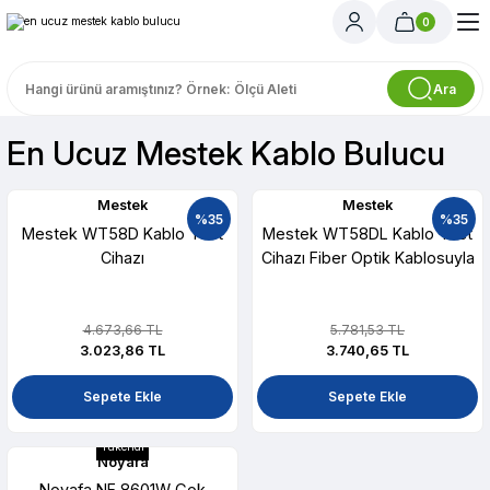
0
Ara
En Ucuz Mestek Kablo Bulucu
Mestek
Mestek
%35
%35
Mestek WT58D Kablo Test
Mestek WT58DL Kablo Test
Cihazı
Cihazı Fiber Optik Kablosuyla
4.673,66 TL
5.781,53 TL
3.023,86 TL
3.740,65 TL
Sepete Ekle
Sepete Ekle
Tükendi
Noyafa
Noyafa NF 8601W Çok