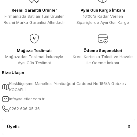
Resmi Garantili Ürünler
Aynı Gün Kargo İmkanı
Firmamızda Satılan Tüm Ürünler
16:00'a Kadar Verilen
Resmi Marka Garantisi Altındadır
Siparişlerde Aynı Gün Kargo
Mağaza Teslimatı
Ödeme Seçenekleri
Mağazadan Teslimat İmkanıyla
Kredi Kartınıza Taksit ve Havale
Aynı Gün Teslimat
ile Ödeme İmkanı
Bize Ulaşın
Köşklüçeşme Mahallesi Yenibağdat Caddesi No:186/A Gebze /
KOCAELİ
info@aletler.com.tr
0262 606 05 36
Üyelik