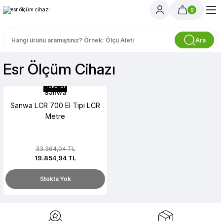
0
Ara
Esr Ölçüm Cihazı
Tükendi
Sanwa
Sanwa LCR 700 El Tipi LCR
Metre
33.364,04 TL
19.854,94 TL
Stokta Yok