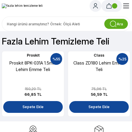
Ara
Fazla Lehim Temizleme Teli
Proskit
Class
%55
%25
Proskit 8PK-031A 1.5mm
Class ZD180 Lehim Emme
Lehim Emme Teli
Teli
150,20 TL
75,96 TL
66,85 TL
56,59 TL
Sepete Ekle
Sepete Ekle