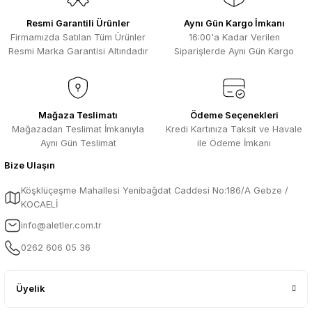
Resmi Garantili Ürünler
Aynı Gün Kargo İmkanı
Firmamızda Satılan Tüm Ürünler
16:00'a Kadar Verilen
Resmi Marka Garantisi Altındadır
Siparişlerde Aynı Gün Kargo
Mağaza Teslimatı
Ödeme Seçenekleri
Mağazadan Teslimat İmkanıyla
Kredi Kartınıza Taksit ve Havale
Aynı Gün Teslimat
ile Ödeme İmkanı
Bize Ulaşın
Köşklüçeşme Mahallesi Yenibağdat Caddesi No:186/A Gebze /
KOCAELİ
info@aletler.com.tr
0262 606 05 36
Üyelik