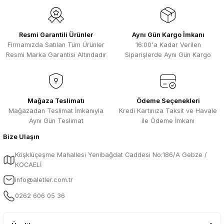
Resmi Garantili Ürünler
Aynı Gün Kargo İmkanı
Firmamızda Satılan Tüm Ürünler
16:00'a Kadar Verilen
Resmi Marka Garantisi Altındadır
Siparişlerde Aynı Gün Kargo
Mağaza Teslimatı
Ödeme Seçenekleri
Mağazadan Teslimat İmkanıyla
Kredi Kartınıza Taksit ve Havale
Aynı Gün Teslimat
ile Ödeme İmkanı
Bize Ulaşın
Köşklüçeşme Mahallesi Yenibağdat Caddesi No:186/A Gebze /
KOCAELİ
info@aletler.com.tr
0262 606 05 36