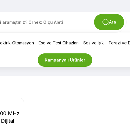
Ara
lektrik-Otomasyon
Esd ve Test Cihazları
Ses ve Işık
Terazi ve El
Kampanyalı Ürünler
100 MHz
 Dijital
p