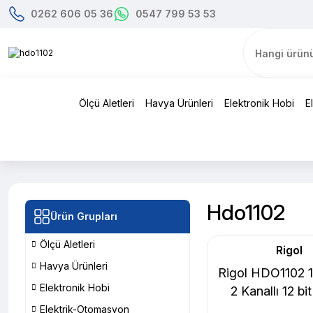
0262 606 05 36
0547 799 53 53
Ölçü Aletleri
Havya Ürünleri
Elektronik Hobi
E
Hdo1102
Ürün Grupları
Ölçü Aletleri
Rigol
Havya Ürünleri
Rigol HDO1102 
Elektronik Hobi
2 Kanallı 12 bit
Osilosko
Elektrik-Otomasyon