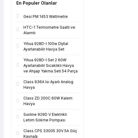
En Populer Olanlar
Gesi PM 1453 Wattmetre
HTC-1 Termometre Saatli ve
Alarmlı
Yihua 928D-I 100w Dijital
Ayarlanabilir Havya Set
Yihua 928D-I Set 2 60W
Ayarlanabilir Sıcaklıklı Havya
ve Ahşap Yakma Seti 54 Parça
Class 936A Isı Ayarlı Analog
Havya
Class ZD 200C 60W Kalem
Havya
Sunline 929D V Elektrikli
Lehim Sökme Pompası
Class CPS 33005 30V 5A Güç
Kaynağı