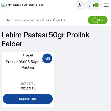
Ara
Lehim Pastası 50gr Prolink
Felder
Proskit
%55
Proskit 8S005 50gr Lehim
Pastası
297,08 TL
132,23 TL
Sepete Ekle