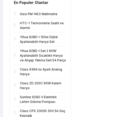
En Populer Olanlar
Gesi PM 1453 Wattmetre
HTC-1 Termometre Saatli ve
Alarmlı
Yihua 928D-I 100w Dijital
Ayarlanabilir Havya Set
Yihua 928D-I Set 2 60W
Ayarlanabilir Sıcaklıklı Havya
ve Ahşap Yakma Seti 54 Parça
Class 936A Isı Ayarlı Analog
Havya
Class ZD 200C 60W Kalem
Havya
Sunline 929D V Elektrikli
Lehim Sökme Pompası
Class CPS 33005 30V 5A Güç
Kaynağı