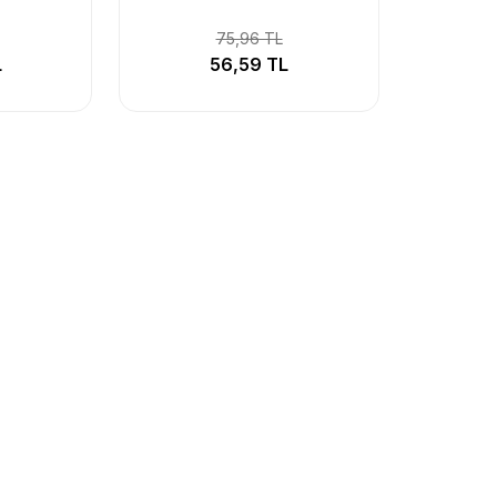
75,96 TL
L
56,59 TL