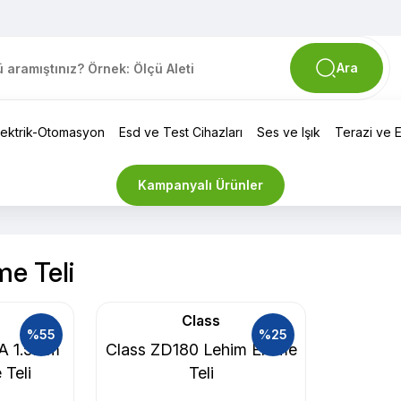
Ara
lektrik-Otomasyon
Esd ve Test Cihazları
Ses ve Işık
Terazi ve El
Kampanyalı Ürünler
e Teli
Class
%55
%25
1A 1.5mm
Class ZD180 Lehim Emme
Teli
Teli