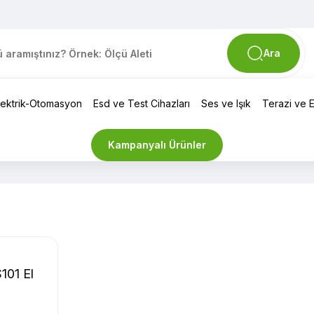
Ara
lektrik-Otomasyon
Esd ve Test Cihazları
Ses ve Işık
Terazi ve El
Kampanyalı Ürünler
01 El