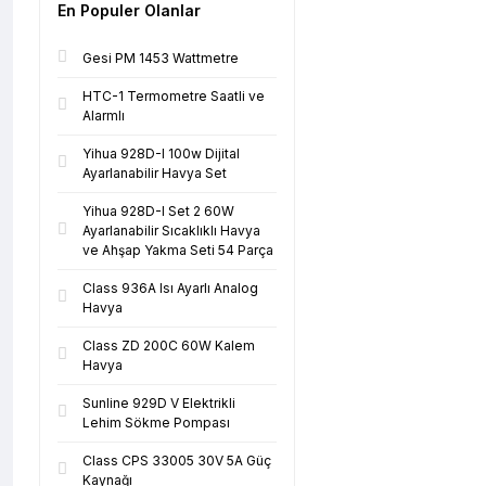
En Populer Olanlar
Gesi PM 1453 Wattmetre
HTC-1 Termometre Saatli ve
Alarmlı
Yihua 928D-I 100w Dijital
Ayarlanabilir Havya Set
Yihua 928D-I Set 2 60W
Ayarlanabilir Sıcaklıklı Havya
ve Ahşap Yakma Seti 54 Parça
Class 936A Isı Ayarlı Analog
Havya
Class ZD 200C 60W Kalem
Havya
Sunline 929D V Elektrikli
Lehim Sökme Pompası
Class CPS 33005 30V 5A Güç
Kaynağı