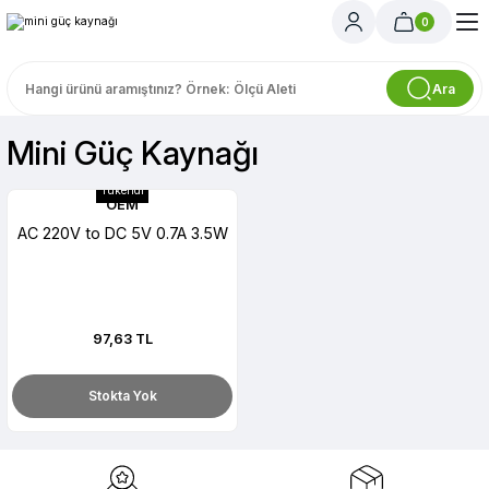
0
Ara
Mini Güç Kaynağı
Tükendi
OEM
AC 220V to DC 5V 0.7A 3.5W
97,63 TL
Stokta Yok