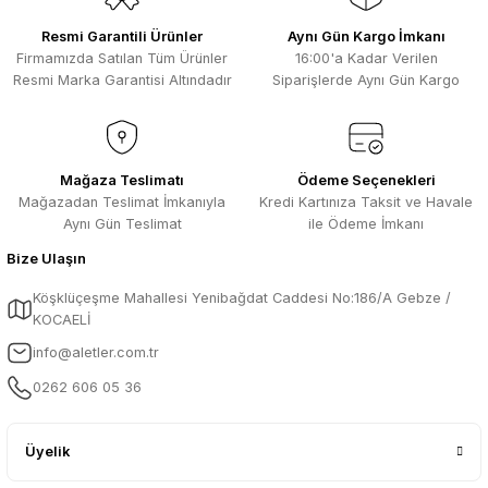
Resmi Garantili Ürünler
Aynı Gün Kargo İmkanı
Firmamızda Satılan Tüm Ürünler
16:00'a Kadar Verilen
Resmi Marka Garantisi Altındadır
Siparişlerde Aynı Gün Kargo
Mağaza Teslimatı
Ödeme Seçenekleri
Mağazadan Teslimat İmkanıyla
Kredi Kartınıza Taksit ve Havale
Aynı Gün Teslimat
ile Ödeme İmkanı
Bize Ulaşın
Köşklüçeşme Mahallesi Yenibağdat Caddesi No:186/A Gebze /
KOCAELİ
info@aletler.com.tr
0262 606 05 36
Üyelik