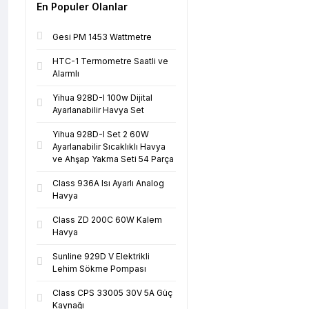
En Populer Olanlar
Gesi PM 1453 Wattmetre
HTC-1 Termometre Saatli ve
Alarmlı
Yihua 928D-I 100w Dijital
Ayarlanabilir Havya Set
Yihua 928D-I Set 2 60W
Ayarlanabilir Sıcaklıklı Havya
ve Ahşap Yakma Seti 54 Parça
Class 936A Isı Ayarlı Analog
Havya
Class ZD 200C 60W Kalem
Havya
Sunline 929D V Elektrikli
Lehim Sökme Pompası
Class CPS 33005 30V 5A Güç
Kaynağı