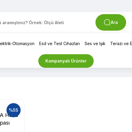
Ara
lektrik-Otomasyon
Esd ve Test Cihazları
Ses ve Işık
Terazi ve El
Kampanyalı Ürünler
%55
3A Hava
pası