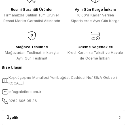
Resmi Garantili Ürünler
Aynı Gün Kargo İmkanı
Firmamızda Satılan Tüm Ürünler
16:00'a Kadar Verilen
Resmi Marka Garantisi Altındadır
Siparişlerde Aynı Gün Kargo
Mağaza Teslimatı
Ödeme Seçenekleri
Mağazadan Teslimat İmkanıyla
Kredi Kartınıza Taksit ve Havale
Aynı Gün Teslimat
ile Ödeme İmkanı
Bize Ulaşın
Köşklüçeşme Mahallesi Yenibağdat Caddesi No:186/A Gebze /
KOCAELİ
info@aletler.com.tr
0262 606 05 36
Üyelik