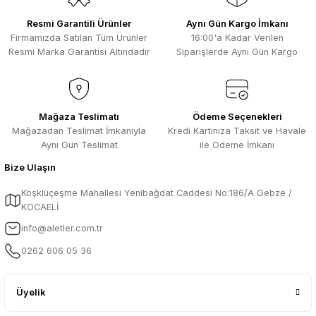
Resmi Garantili Ürünler
Aynı Gün Kargo İmkanı
Firmamızda Satılan Tüm Ürünler
16:00'a Kadar Verilen
Resmi Marka Garantisi Altındadır
Siparişlerde Aynı Gün Kargo
Mağaza Teslimatı
Ödeme Seçenekleri
Mağazadan Teslimat İmkanıyla
Kredi Kartınıza Taksit ve Havale
Aynı Gün Teslimat
ile Ödeme İmkanı
Bize Ulaşın
Köşklüçeşme Mahallesi Yenibağdat Caddesi No:186/A Gebze /
KOCAELİ
info@aletler.com.tr
0262 606 05 36
Üyelik