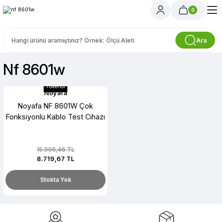
0
Ara
Nf 8601w
Tükendi
Noyafa
Noyafa NF 8601W Çok
Fonksiyonlu Kablo Test Cihazı
15.996,46 TL
8.719,67 TL
Stokta Yok