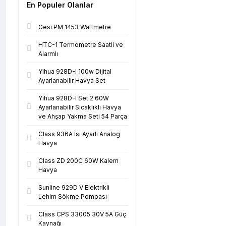
En Populer Olanlar
Gesi PM 1453 Wattmetre
HTC-1 Termometre Saatli ve
Alarmlı
Yihua 928D-I 100w Dijital
Ayarlanabilir Havya Set
Yihua 928D-I Set 2 60W
Ayarlanabilir Sıcaklıklı Havya
ve Ahşap Yakma Seti 54 Parça
Class 936A Isı Ayarlı Analog
Havya
Class ZD 200C 60W Kalem
Havya
Sunline 929D V Elektrikli
Lehim Sökme Pompası
Class CPS 33005 30V 5A Güç
Kaynağı