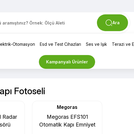
Ara
lektrik-Otomasyon
Esd ve Test Cihazları
Ses ve Işık
Terazi ve El
Kampanyalı Ürünler
pı Fotoseli
Megoras
 Radar
Megoras EFS101
sörü
Otomatik Kapı Emniyet
Fotoseli