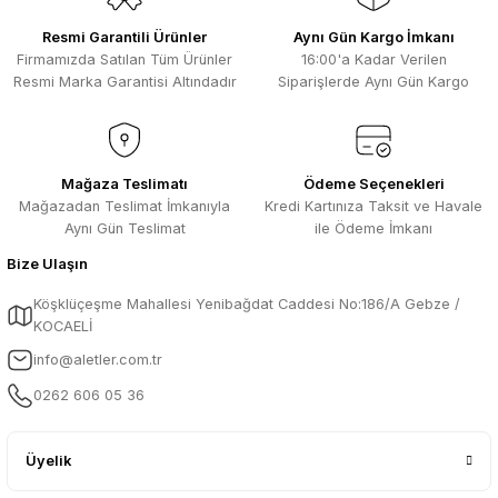
Resmi Garantili Ürünler
Aynı Gün Kargo İmkanı
Firmamızda Satılan Tüm Ürünler
16:00'a Kadar Verilen
Resmi Marka Garantisi Altındadır
Siparişlerde Aynı Gün Kargo
Mağaza Teslimatı
Ödeme Seçenekleri
Mağazadan Teslimat İmkanıyla
Kredi Kartınıza Taksit ve Havale
Aynı Gün Teslimat
ile Ödeme İmkanı
Bize Ulaşın
Köşklüçeşme Mahallesi Yenibağdat Caddesi No:186/A Gebze /
KOCAELİ
info@aletler.com.tr
0262 606 05 36
Üyelik