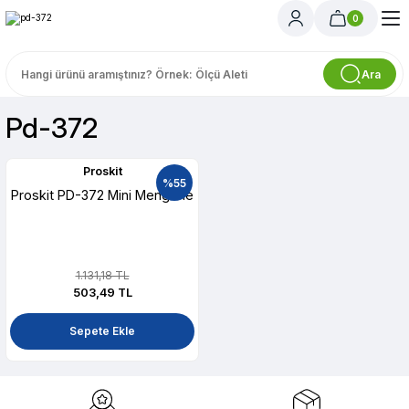
0
Ara
Pd-372
Proskit
%55
Proskit PD-372 Mini Mengene
1.131,18 TL
503,49 TL
Sepete Ekle