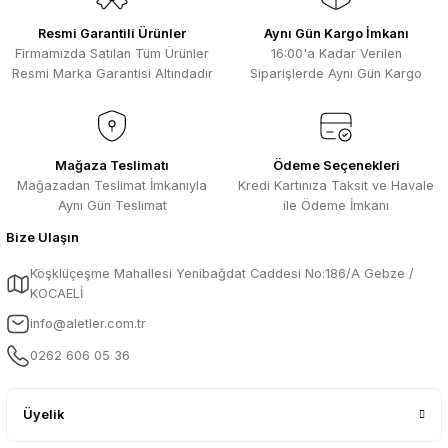
Resmi Garantili Ürünler
Aynı Gün Kargo İmkanı
Firmamızda Satılan Tüm Ürünler
16:00'a Kadar Verilen
Resmi Marka Garantisi Altındadır
Siparişlerde Aynı Gün Kargo
Mağaza Teslimatı
Ödeme Seçenekleri
Mağazadan Teslimat İmkanıyla
Kredi Kartınıza Taksit ve Havale
Aynı Gün Teslimat
ile Ödeme İmkanı
Bize Ulaşın
Köşklüçeşme Mahallesi Yenibağdat Caddesi No:186/A Gebze /
KOCAELİ
info@aletler.com.tr
0262 606 05 36
Üyelik