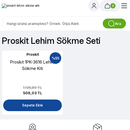
0
Ara
Proskit Lehim Sökme Seti
Proskit
%55
Proskit 1PK-3616 Lehim
Sökme Kiti
1.136,89 TL
506,03 TL
Sepete Ekle