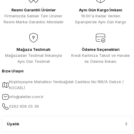
Resmi Garantili Ürünler
Aynı Gün Kargo İmkanı
Firmamızda Satılan Tüm Ürünler
16:00'a Kadar Verilen
Resmi Marka Garantisi Altındadır
Siparişlerde Aynı Gün Kargo
Mağaza Teslimatı
Ödeme Seçenekleri
Mağazadan Teslimat İmkanıyla
Kredi Kartınıza Taksit ve Havale
Aynı Gün Teslimat
ile Ödeme İmkanı
Bize Ulaşın
Köşklüçeşme Mahallesi Yenibağdat Caddesi No:186/A Gebze /
KOCAELİ
info@aletler.com.tr
0262 606 05 36
Üyelik