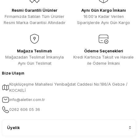
Resmi Garantili Ürünler
Aynı Gün Kargo İmkanı
Firmamızda Satılan Tüm Ürünler
16:00'a Kadar Verilen
Resmi Marka Garantisi Altındadır
Siparişlerde Aynı Gün Kargo
Mağaza Teslimatı
Ödeme Seçenekleri
Mağazadan Teslimat İmkanıyla
Kredi Kartınıza Taksit ve Havale
Aynı Gün Teslimat
ile Ödeme İmkanı
Bize Ulaşın
Köşklüçeşme Mahallesi Yenibağdat Caddesi No:186/A Gebze /
KOCAELİ
info@aletler.com.tr
0262 606 05 36
Üyelik