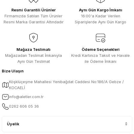
Resmi Garantili Ürünler
Aynı Gün Kargo İmkanı
Firmamızda Satılan Tüm Ürünler
16:00'a Kadar Verilen
Resmi Marka Garantisi Altındadır
Siparişlerde Aynı Gün Kargo
Mağaza Teslimatı
Ödeme Seçenekleri
Mağazadan Teslimat İmkanıyla
Kredi Kartınıza Taksit ve Havale
Aynı Gün Teslimat
ile Ödeme İmkanı
Bize Ulaşın
Köşklüçeşme Mahallesi Yenibağdat Caddesi No:186/A Gebze /
KOCAELİ
info@aletler.com.tr
0262 606 05 36
Üyelik