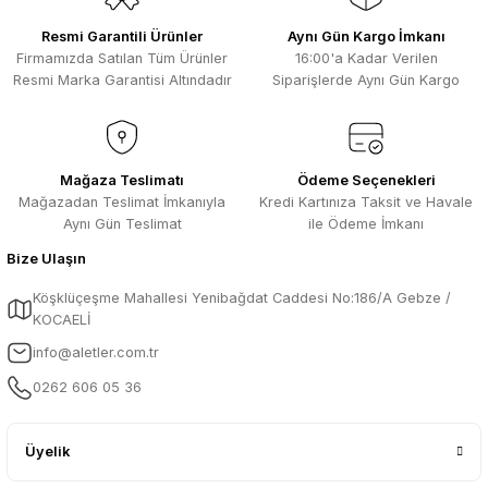
Resmi Garantili Ürünler
Aynı Gün Kargo İmkanı
Firmamızda Satılan Tüm Ürünler
16:00'a Kadar Verilen
Resmi Marka Garantisi Altındadır
Siparişlerde Aynı Gün Kargo
Mağaza Teslimatı
Ödeme Seçenekleri
Mağazadan Teslimat İmkanıyla
Kredi Kartınıza Taksit ve Havale
Aynı Gün Teslimat
ile Ödeme İmkanı
Bize Ulaşın
Köşklüçeşme Mahallesi Yenibağdat Caddesi No:186/A Gebze /
KOCAELİ
info@aletler.com.tr
0262 606 05 36
Üyelik