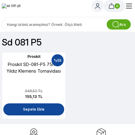
0
Ara
Sd 081 P5
Proskit
%55
Proskit SD-081-P5 75mm
Yıldız Klemens Tornavidası
348,52 TL
155,13 TL
Sepete Ekle