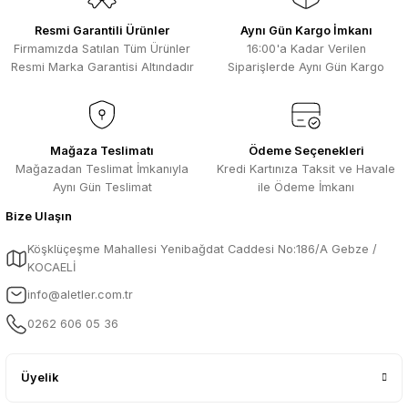
Resmi Garantili Ürünler
Aynı Gün Kargo İmkanı
Firmamızda Satılan Tüm Ürünler
16:00'a Kadar Verilen
Resmi Marka Garantisi Altındadır
Siparişlerde Aynı Gün Kargo
Mağaza Teslimatı
Ödeme Seçenekleri
Mağazadan Teslimat İmkanıyla
Kredi Kartınıza Taksit ve Havale
Aynı Gün Teslimat
ile Ödeme İmkanı
Bize Ulaşın
Köşklüçeşme Mahallesi Yenibağdat Caddesi No:186/A Gebze /
KOCAELİ
info@aletler.com.tr
0262 606 05 36
Üyelik