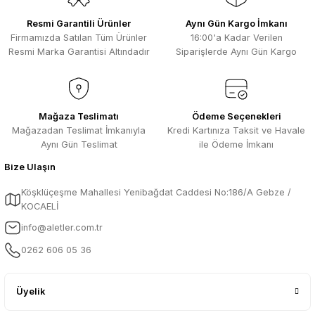
Resmi Garantili Ürünler
Aynı Gün Kargo İmkanı
Firmamızda Satılan Tüm Ürünler
16:00'a Kadar Verilen
Resmi Marka Garantisi Altındadır
Siparişlerde Aynı Gün Kargo
Mağaza Teslimatı
Ödeme Seçenekleri
Mağazadan Teslimat İmkanıyla
Kredi Kartınıza Taksit ve Havale
Aynı Gün Teslimat
ile Ödeme İmkanı
Bize Ulaşın
Köşklüçeşme Mahallesi Yenibağdat Caddesi No:186/A Gebze /
KOCAELİ
info@aletler.com.tr
0262 606 05 36
Üyelik