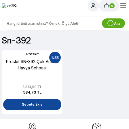
0
Ara
Sn-392
Proskit
%55
Proskit SN-392 Çok Amaçlı
Havya Sehpası
1.313,99 TL
584,73 TL
Sepete Ekle