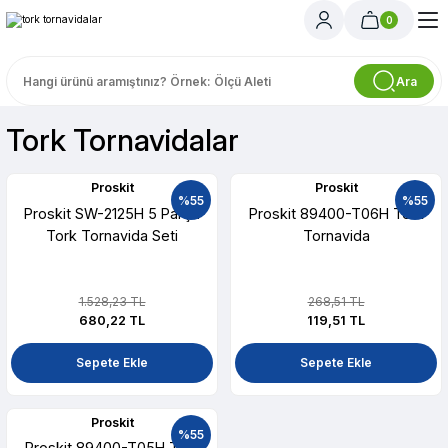
0
Ara
Tork Tornavidalar
Proskit
Proskit
%55
%55
Proskit SW-2125H 5 Parça
Proskit 89400-T06H Tork
Tork Tornavida Seti
Tornavida
1.528,23 TL
268,51 TL
680,22 TL
119,51 TL
Sepete Ekle
Sepete Ekle
Proskit
%55
Proskit 89400-T05H Tork