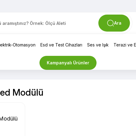
Ara
lektrik-Otomasyon
Esd ve Test Cihazları
Ses ve Işık
Terazi ve El
Kampanyalı Ürünler
 Led Modülü
 Modülü