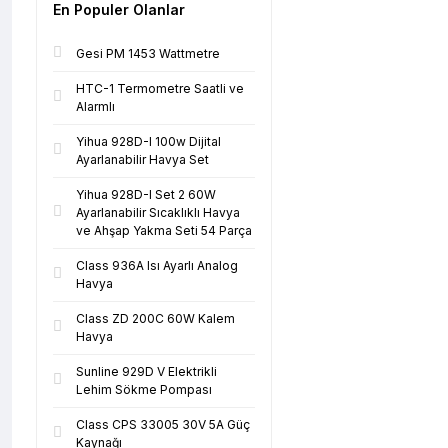
En Populer Olanlar
Gesi PM 1453 Wattmetre
HTC-1 Termometre Saatli ve
Alarmlı
Yihua 928D-I 100w Dijital
Ayarlanabilir Havya Set
Yihua 928D-I Set 2 60W
Ayarlanabilir Sıcaklıklı Havya
ve Ahşap Yakma Seti 54 Parça
Class 936A Isı Ayarlı Analog
Havya
Class ZD 200C 60W Kalem
Havya
Sunline 929D V Elektrikli
Lehim Sökme Pompası
Class CPS 33005 30V 5A Güç
Kaynağı