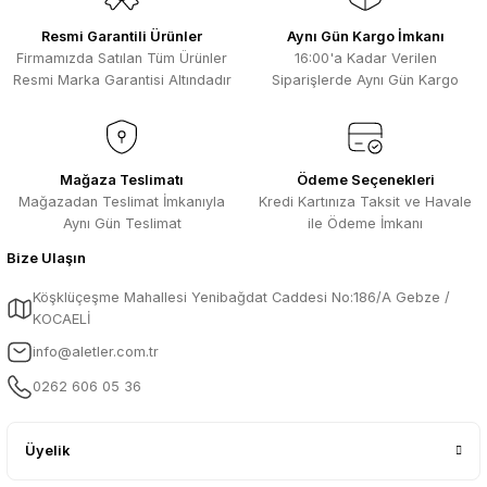
Resmi Garantili Ürünler
Aynı Gün Kargo İmkanı
Firmamızda Satılan Tüm Ürünler
16:00'a Kadar Verilen
Resmi Marka Garantisi Altındadır
Siparişlerde Aynı Gün Kargo
Mağaza Teslimatı
Ödeme Seçenekleri
Mağazadan Teslimat İmkanıyla
Kredi Kartınıza Taksit ve Havale
Aynı Gün Teslimat
ile Ödeme İmkanı
Bize Ulaşın
Köşklüçeşme Mahallesi Yenibağdat Caddesi No:186/A Gebze /
KOCAELİ
info@aletler.com.tr
0262 606 05 36
Üyelik