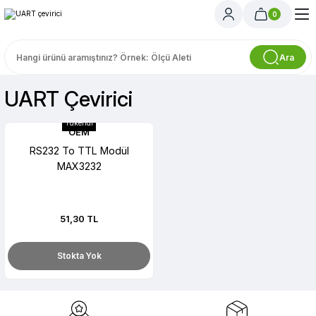
0
Ara
UART Çevirici
Tükendi
OEM
RS232 To TTL Modül
MAX3232
51,30 TL
Stokta Yok