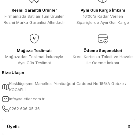
Resmi Garantili Ürünler
Aynı Gün Kargo İmkanı
Firmamızda Satılan Tüm Ürünler
16:00'a Kadar Verilen
Resmi Marka Garantisi Altındadır
Siparişlerde Aynı Gün Kargo
Mağaza Teslimatı
Ödeme Seçenekleri
Mağazadan Teslimat İmkanıyla
Kredi Kartınıza Taksit ve Havale
Aynı Gün Teslimat
ile Ödeme İmkanı
Bize Ulaşın
Köşklüçeşme Mahallesi Yenibağdat Caddesi No:186/A Gebze /
KOCAELİ
info@aletler.com.tr
0262 606 05 36
Üyelik