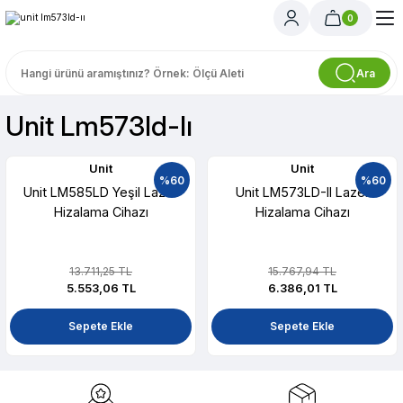
0
Ara
Unit Lm573ld-Iı
Unit
Unit
%60
%60
Unit LM585LD Yeşil Lazer
Unit LM573LD-II Lazer
Hizalama Cihazı
Hizalama Cihazı
13.711,25 TL
15.767,94 TL
5.553,06 TL
6.386,01 TL
Sepete Ekle
Sepete Ekle