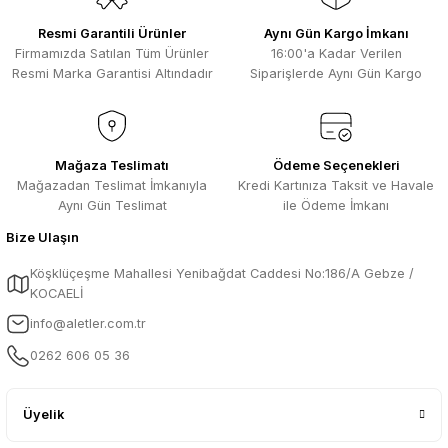
Resmi Garantili Ürünler
Aynı Gün Kargo İmkanı
Firmamızda Satılan Tüm Ürünler
16:00'a Kadar Verilen
Resmi Marka Garantisi Altındadır
Siparişlerde Aynı Gün Kargo
Mağaza Teslimatı
Ödeme Seçenekleri
Mağazadan Teslimat İmkanıyla
Kredi Kartınıza Taksit ve Havale
Aynı Gün Teslimat
ile Ödeme İmkanı
Bize Ulaşın
Köşklüçeşme Mahallesi Yenibağdat Caddesi No:186/A Gebze /
KOCAELİ
info@aletler.com.tr
0262 606 05 36
Üyelik