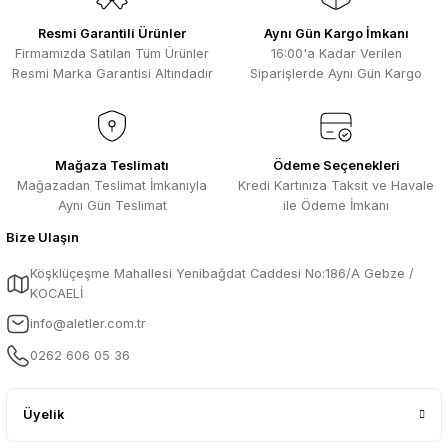
Resmi Garantili Ürünler
Aynı Gün Kargo İmkanı
Firmamızda Satılan Tüm Ürünler
16:00'a Kadar Verilen
Resmi Marka Garantisi Altındadır
Siparişlerde Aynı Gün Kargo
Mağaza Teslimatı
Ödeme Seçenekleri
Mağazadan Teslimat İmkanıyla
Kredi Kartınıza Taksit ve Havale
Aynı Gün Teslimat
ile Ödeme İmkanı
Bize Ulaşın
Köşklüçeşme Mahallesi Yenibağdat Caddesi No:186/A Gebze /
KOCAELİ
info@aletler.com.tr
0262 606 05 36
Üyelik