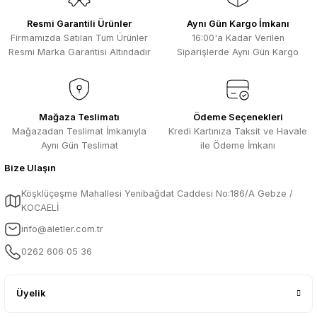
Resmi Garantili Ürünler
Aynı Gün Kargo İmkanı
Firmamızda Satılan Tüm Ürünler
16:00'a Kadar Verilen
Resmi Marka Garantisi Altındadır
Siparişlerde Aynı Gün Kargo
Mağaza Teslimatı
Ödeme Seçenekleri
Mağazadan Teslimat İmkanıyla
Kredi Kartınıza Taksit ve Havale
Aynı Gün Teslimat
ile Ödeme İmkanı
Bize Ulaşın
Köşklüçeşme Mahallesi Yenibağdat Caddesi No:186/A Gebze /
KOCAELİ
info@aletler.com.tr
0262 606 05 36
Üyelik