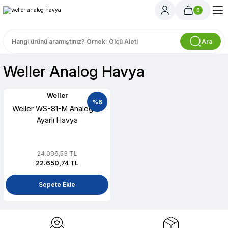
0
Ara
Weller Analog Havya
Weller
%6
Weller WS-81-M Analog Isı
Ayarlı Havya
24.096,53 TL
22.650,74 TL
Sepete Ekle