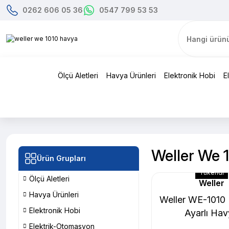
0262 606 05 36
0547 799 53 53
Ölçü Aletleri
Havya Ürünleri
Elektronik Hobi
E
Weller We 
Ürün Grupları
Tükendi
Ölçü Aletleri
Weller
Havya Ürünleri
Weller WE-1010 Di
Elektronik Hobi
Ayarlı Ha
Elektrik-Otomasyon