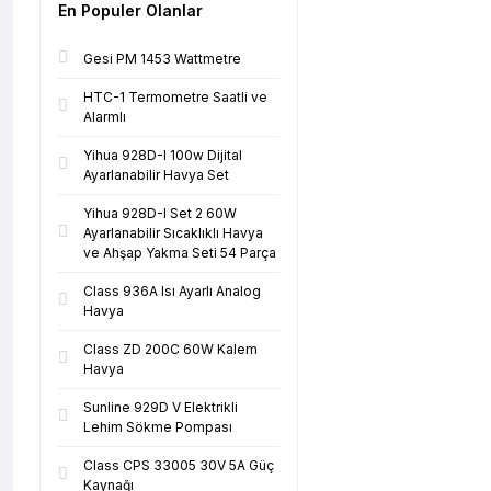
En Populer Olanlar
Gesi PM 1453 Wattmetre
HTC-1 Termometre Saatli ve
Alarmlı
Yihua 928D-I 100w Dijital
Ayarlanabilir Havya Set
Yihua 928D-I Set 2 60W
Ayarlanabilir Sıcaklıklı Havya
ve Ahşap Yakma Seti 54 Parça
Class 936A Isı Ayarlı Analog
Havya
Class ZD 200C 60W Kalem
Havya
Sunline 929D V Elektrikli
Lehim Sökme Pompası
Class CPS 33005 30V 5A Güç
Kaynağı