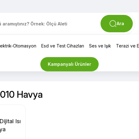
Ara
lektrik-Otomasyon
Esd ve Test Cihazları
Ses ve Işık
Terazi ve El
Kampanyalı Ürünler
1010 Havya
jital Isı
vya